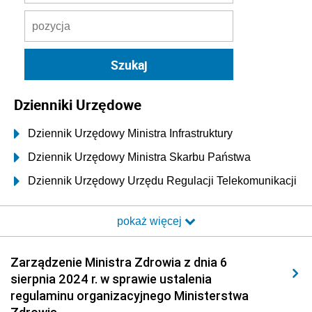
Dzienniki Urzędowe
Dziennik Urzędowy Ministra Infrastruktury
Dziennik Urzędowy Ministra Skarbu Państwa
Dziennik Urzędowy Urzędu Regulacji Telekomunikacji
i Poczty
pokaż więcej
Dziennik Urzędowy Ministra Transportu i Budownictwa
Dziennik Urzędowy Urzędu Komunikacji
Zarządzenie Ministra Zdrowia z dnia 6
Elektronicznej
sierpnia 2024 r. w sprawie ustalenia
Dziennik Urzędowy Ministra Spraw Wewnętrznych i
regulaminu organizacyjnego Ministerstwa
Administracji