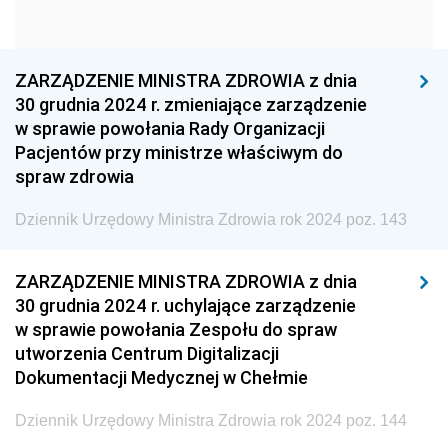
Dziennik Urzędowy Głównego Urzędu Statystycznego
Dziennik Urzędowy Ministra Kultury i Dziedzictwa
Narodowego
ZARZĄDZENIE MINISTRA ZDROWIA z dnia
30 grudnia 2024 r. zmieniające zarządzenie
Dziennik Urzędowy Komendy Głównej Policji
w sprawie powołania Rady Organizacji
Dziennik Urzędowy Ministra Gospodarki
Pacjentów przy ministrze właściwym do
spraw zdrowia
Dziennik Urzędowy Urzędu Ochrony Konkurencji i
Konsumentów
Dziennik Urzędowy Ministra Zdrowia rok 2024 poz. 143
Dziennik Urzędowy Ministra Pracy i Polityki
Społecznej
ZARZĄDZENIE MINISTRA ZDROWIA z dnia
Dziennik Urzędowy Ministra Spraw Zagranicznych
30 grudnia 2024 r. uchylające zarządzenie
w sprawie powołania Zespołu do spraw
Dziennik Urzędowy Urzędu Lotnictwa Cywilnego
utworzenia Centrum Digitalizacji
Dziennik Urzędowy Komisji Nadzoru Finansowego
Dokumentacji Medycznej w Chełmie
Dziennik Urzędowy Ministerstwa Hutnictwa i
Przemysłu Maszynowego
Dziennik Urzędowy Ministra Zdrowia rok 2024 poz. 144