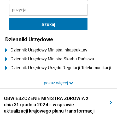
Dzienniki Urzędowe
Dziennik Urzędowy Ministra Infrastruktury
Dziennik Urzędowy Ministra Skarbu Państwa
Dziennik Urzędowy Urzędu Regulacji Telekomunikacji
i Poczty
pokaż więcej
Dziennik Urzędowy Ministra Transportu i Budownictwa
Dziennik Urzędowy Urzędu Komunikacji
OBWIESZCZENIE MINISTRA ZDROWIA z
Elektronicznej
dnia 31 grudnia 2024 r. w sprawie
Dziennik Urzędowy Ministra Spraw Wewnętrznych i
aktualizacji krajowego planu transformacji
Administracji