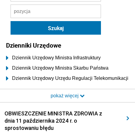
Dzienniki Urzędowe
Dziennik Urzędowy Ministra Infrastruktury
Dziennik Urzędowy Ministra Skarbu Państwa
Dziennik Urzędowy Urzędu Regulacji Telekomunikacji
i Poczty
pokaż więcej
Dziennik Urzędowy Ministra Transportu i Budownictwa
Dziennik Urzędowy Urzędu Komunikacji
OBWIESZCZENIE MINISTRA ZDROWIA z
Elektronicznej
dnia 11 października 2024 r. o
Dziennik Urzędowy Ministra Spraw Wewnętrznych i
sprostowaniu błędu
Administracji