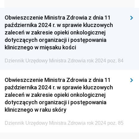
Dziennik Urzędowy Głównego Urzędu Statystycznego
Dziennik Urzędowy Ministra Kultury i Dziedzictwa
Obwieszczenie Ministra Zdrowia z dnia 11
Narodowego
października 2024 r. w sprawie kluczowych
zaleceń w zakresie opieki onkologicznej
Dziennik Urzędowy Komendy Głównej Policji
dotyczących organizacji i postępowania
Dziennik Urzędowy Ministra Gospodarki
klinicznego w mięsaku kości
Dziennik Urzędowy Urzędu Ochrony Konkurencji i
Dziennik Urzędowy Ministra Zdrowia rok 2024 poz. 84
Konsumentów
Dziennik Urzędowy Ministra Pracy i Polityki
Obwieszczenie Ministra Zdrowia z dnia 11
Społecznej
października 2024 r. w sprawie kluczowych
Dziennik Urzędowy Ministra Spraw Zagranicznych
zaleceń w zakresie opieki onkologicznej
dotyczących organizacji i postępowania
Dziennik Urzędowy Urzędu Lotnictwa Cywilnego
klinicznego w raku skóry
Dziennik Urzędowy Komisji Nadzoru Finansowego
Dziennik Urzędowy Ministerstwa Hutnictwa i
Dziennik Urzędowy Ministra Zdrowia rok 2024 poz. 85
Przemysłu Maszynowego