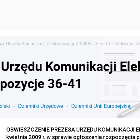
»
»
wy Urzędu Komunikacji Elektronicznej
2009 r.
nr 13 z 23 kwietnia
Urzędu Komunikacji Elek
 pozycje 36-41
olski
Dzienniki Urzędowe
Dzienniki Unii Europejskiej
OBWIESZCZENIE PREZESA URZĘDU KOMUNIKACJI EL
kwietnia 2009 r. w sprawie ogłoszenia rozpoczęcia