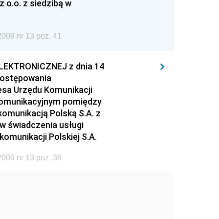
z o.o. z siedzibą w
009 nr 13 poz. 41
EKTRONICZNEJ z dnia 14
 postępowania
esa Urzędu Komunikacji
ekomunikacyjnym pomiędzy
ekomunikacją Polską S.A. z
w świadczenia usługi
omunikacji Polskiej S.A.
009 nr 13 poz. 38