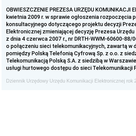
OBWIESZCZENIE PREZESA URZĘDU KOMUNIKACJI EL
kwietnia 2009 r. w sprawie ogłoszenia rozpoczęcia
konsultacyjnego dotyczącego projektu decyzji Prez
Elektronicznej zmieniającej decyzję Prezesa Urzędu 
z dnia 4 czerwca 2007 r., nr DRTH-WWM-60600-88/0
o połączeniu sieci telekomunikacyjnych, zawartą w d
pomiędzy Polską Telefonią Cyfrową Sp. z o.o. z sied
Telekomunikacją Polską S.A. z siedzibą w Warszawie
usługi hurtowego dostępu do sieci Telekomunikacji P
Dziennik Urzędowy Urzędu Komunikacji Elektronicznej rok 2