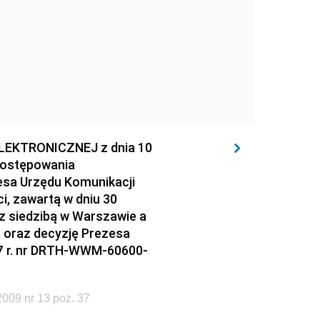
EKTRONICZNEJ z dnia 10
 postępowania
esa Urzędu Komunikacji
i, zawartą w dniu 30
z siedzibą w Warszawie a
e oraz decyzję Prezesa
007 r. nr DRTH-WWM-60600-
009 nr 13 poz. 37