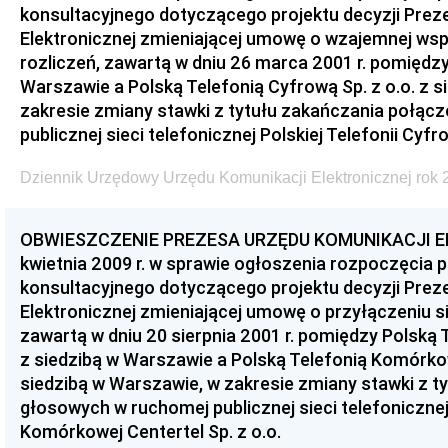
konsultacyjnego dotyczącego projektu decyzji Prez
Elektronicznej zmieniającej umowę o wzajemnej wsp
rozliczeń, zawartą w dniu 26 marca 2001 r. pomiędzy 
Warszawie a Polską Telefonią Cyfrową Sp. z o.o. z 
zakresie zmiany stawki z tytułu zakańczania połą
publicznej sieci telefonicznej Polskiej Telefonii Cyfro
Dziennik Urzędowy Urzędu Komunikacji Elektronicznej rok 2
OBWIESZCZENIE PREZESA URZĘDU KOMUNIKACJI EL
kwietnia 2009 r. w sprawie ogłoszenia rozpoczęcia
konsultacyjnego dotyczącego projektu decyzji Prez
Elektronicznej zmieniającej umowę o przyłączeniu si
zawartą w dniu 20 sierpnia 2001 r. pomiędzy Polską T
z siedzibą w Warszawie a Polską Telefonią Komórkow
siedzibą w Warszawie, w zakresie zmiany stawki z t
głosowych w ruchomej publicznej sieci telefonicznej 
Komórkowej Centertel Sp. z o.o.