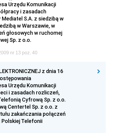
esa Urzędu Komunikacji
ółpracy i zasadach
Mediatel S.A. z siedzibą w
siedzibą w Warszawie, w
czeń głosowych w ruchomej
wej Sp. z o.o.
009 nr 13 poz. 40
EKTRONICZNEJ z dnia 16
 postępowania
esa Urzędu Komunikacji
eci i zasadach rozliczeń,
elefonią Cyfrową Sp. z o.o.
ą Centertel Sp. z o.o. z
ytułu zakańczania połączeń
Polskiej Telefonii