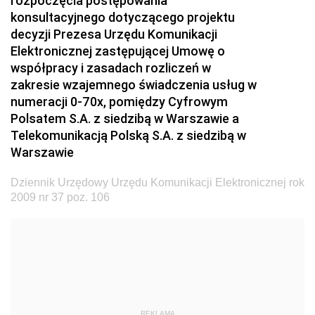
rozpoczęcia postępowania
konsultacyjnego dotyczącego projektu
2024
decyzji Prezesa Urzędu Komunikacji
2023
Elektronicznej zastępującej Umowę o
2022
współpracy i zasadach rozliczeń w
zakresie wzajemnego świadczenia usług w
2021
numeracji 0-70x, pomiędzy Cyfrowym
2020
Polsatem S.A. z siedzibą w Warszawie a
Telekomunikacją Polską S.A. z siedzibą w
2019
Warszawie
2018
Dziennik Urzędowy Urzędu Komunikacji Elektronicznej rok
2017
2009 nr 37 poz. 106
2016
2015
2014
2013
2012
REKLAMA