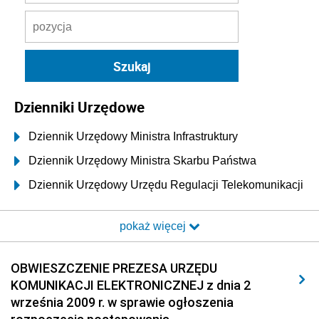
Dzienniki Urzędowe
Dziennik Urzędowy Ministra Infrastruktury
Dziennik Urzędowy Ministra Skarbu Państwa
Dziennik Urzędowy Urzędu Regulacji Telekomunikacji
i Poczty
pokaż więcej
Dziennik Urzędowy Ministra Transportu i Budownictwa
Dziennik Urzędowy Urzędu Komunikacji
OBWIESZCZENIE PREZESA URZĘDU
Elektronicznej
KOMUNIKACJI ELEKTRONICZNEJ z dnia 2
2026
września 2009 r. w sprawie ogłoszenia
2025