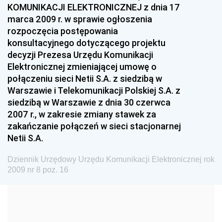
KOMUNIKACJI ELEKTRONICZNEJ z dnia 17
2011
marca 2009 r. w sprawie ogłoszenia
2010
rozpoczęcia postępowania
konsultacyjnego dotyczącego projektu
2009
decyzji Prezesa Urzędu Komunikacji
nr 51 z 28 grudnia 2009 pozycje 141-148
Elektronicznej zmieniającej umowę o
nr 50 z 15 grudnia 2009 pozycja 140
połączeniu sieci Netii S.A. z siedzibą w
Warszawie i Telekomunikacji Polskiej S.A. z
nr 49 z 30 listopada 2009 pozycja 139
siedzibą w Warszawie z dnia 30 czerwca
nr 48 z 26 listopada 2009 pozycje 136-138
2007 r., w zakresie zmiany stawek za
zakańczanie połączeń w sieci stacjonarnej
nr 47 z 23 listopada 2009 pozycje 134-135
Netii S.A.
nr 46 z 18 listopada 2009 pozycje 132-133
nr 45 z 4 listopada 2009 pozycje 128-131
Dziennik Urzędowy Urzędu Komunikacji Elektronicznej rok
2009 nr 8 poz. 16
nr 44 z 29 października 2009 pozycje 121-127
nr 43 z 21 października 2009 pozycje 118-120
nr 42 z 16 października 2009 pozycje 115-117