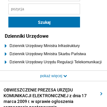
Dzienniki Urzędowe
Dziennik Urzędowy Ministra Infrastruktury
Dziennik Urzędowy Ministra Skarbu Państwa
Dziennik Urzędowy Urzędu Regulacji Telekomunikacji
i Poczty
pokaż więcej
Dziennik Urzędowy Ministra Transportu i Budownictwa
Dziennik Urzędowy Urzędu Komunikacji
OBWIESZCZENIE PREZESA URZĘDU
Elektronicznej
KOMUNIKACJI ELEKTRONICZNEJ z dnia 17
2026
marca 2009 r. w sprawie ogłoszenia
2025