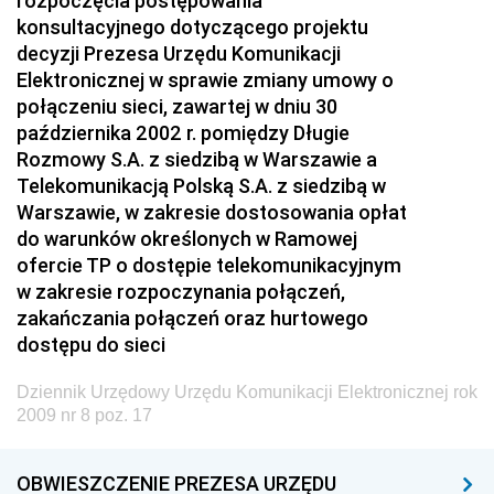
rozpoczęcia postępowania
konsultacyjnego dotyczącego projektu
2024
decyzji Prezesa Urzędu Komunikacji
2023
Elektronicznej w sprawie zmiany umowy o
2022
połączeniu sieci, zawartej w dniu 30
października 2002 r. pomiędzy Długie
2021
Rozmowy S.A. z siedzibą w Warszawie a
2020
Telekomunikacją Polską S.A. z siedzibą w
Warszawie, w zakresie dostosowania opłat
2019
do warunków określonych w Ramowej
2018
ofercie TP o dostępie telekomunikacyjnym
w zakresie rozpoczynania połączeń,
2017
zakańczania połączeń oraz hurtowego
2016
dostępu do sieci
2015
Dziennik Urzędowy Urzędu Komunikacji Elektronicznej rok
2014
2009 nr 8 poz. 17
2013
2012
OBWIESZCZENIE PREZESA URZĘDU