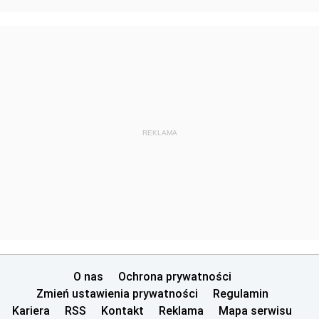
nr 28 z 5 sierpnia 2009 pozycje 86-87
nr 27 z 3 sierpnia 2009 pozycje 84-85
nr 26 z 17 lipca 2009 pozycja 83
nr 25 z 15 lipca 2009 pozycja 82
nr 24 z 1 lipca 2009 pozycje 79-81
nr 23 z 29 czerwca 2009 pozycje 77-78
REKLAMA
nr 22 z 24 czerwca 2009 pozycja 76
nr 21 z 19 czerwca 2009 pozycja 75
nr 20 z 15 czerwca 2009 pozycje 73-74
nr 19 z 3 czerwca 2009 pozycje 70-72
nr 18 z 18 maja 2009 pozycje 63-69
nr 17 z 12 maja 2009 pozycje 53-62
O nas
Ochrona prywatności
nr 16 z 8 maja 2009 pozycje 49-52
Zmień ustawienia prywatności
Regulamin
Kariera
RSS
Kontakt
Reklama
Mapa serwisu
nr 15 z 30 kwietnia 2009 pozycje 46-48