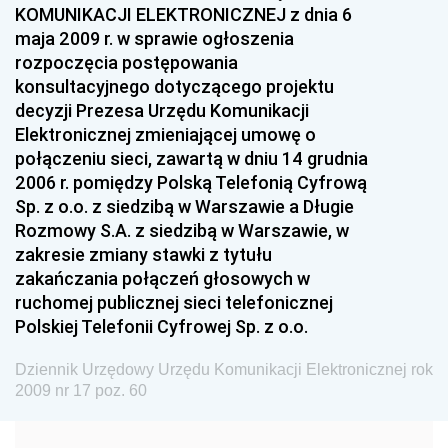
KOMUNIKACJI ELEKTRONICZNEJ z dnia 6
2011
maja 2009 r. w sprawie ogłoszenia
2010
rozpoczęcia postępowania
konsultacyjnego dotyczącego projektu
2009
decyzji Prezesa Urzędu Komunikacji
nr 51 z 28 grudnia 2009 pozycje 141-148
Elektronicznej zmieniającej umowę o
nr 50 z 15 grudnia 2009 pozycja 140
połączeniu sieci, zawartą w dniu 14 grudnia
2006 r. pomiędzy Polską Telefonią Cyfrową
nr 49 z 30 listopada 2009 pozycja 139
Sp. z o.o. z siedzibą w Warszawie a Długie
nr 48 z 26 listopada 2009 pozycje 136-138
Rozmowy S.A. z siedzibą w Warszawie, w
zakresie zmiany stawki z tytułu
nr 47 z 23 listopada 2009 pozycje 134-135
zakańczania połączeń głosowych w
nr 46 z 18 listopada 2009 pozycje 132-133
ruchomej publicznej sieci telefonicznej
nr 45 z 4 listopada 2009 pozycje 128-131
Polskiej Telefonii Cyfrowej Sp. z o.o.
nr 44 z 29 października 2009 pozycje 121-127
Dziennik Urzędowy Urzędu Komunikacji Elektronicznej rok
nr 43 z 21 października 2009 pozycje 118-120
2009 nr 17 poz. 60
nr 42 z 16 października 2009 pozycje 115-117