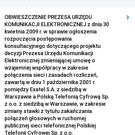
Społecznej
OBWIESZCZENIE PREZESA URZĘDU
Dziennik Urzędowy Ministra Spraw Zagranicznych
KOMUNIKACJI ELEKTRONICZNEJ z dnia 30
Dziennik Urzędowy Urzędu Lotnictwa Cywilnego
kwietnia 2009 r. w sprawie ogłoszenia
Dziennik Urzędowy Komisji Nadzoru Finansowego
rozpoczęcia postępowania
konsultacyjnego dotyczącego projektu
Dziennik Urzędowy Ministerstwa Hutnictwa i
decyzji Prezesa Urzędu Komunikacji
Przemysłu Maszynowego
Elektronicznej zmieniającej umowę o
Dziennik Urzędowy Ministerstwa Zdrowia i Opieki
wzajemnej współpracy w zakresie
Społecznej
połączenia sieci i zasadach rozliczeń,
zawartą w dniu 1 października 2001 r.
Dziennik Urzędowy Ministerstwa Rolnictwa, Leśnictwa
pomiędzy Exatel S.A. z siedzibą w
i Gospodarki Żywnościowej
Warszawie a Polską Telefonią Cyfrową Sp.
Dziennik Urzędowy Ministra Spraw Wewnętrznych
z o.o. z siedzibą w Warszawie, w zakresie
Dziennik Urzędowy Ministra Transportu, Budownictwa
zmiany stawki z tytułu zakańczania
i Gospodarki Morskiej
połączeń głosowych w ruchomej
publicznej sieci telefonicznej Polskiej
Dziennik Urzędowy Ministra Administracji i Cyfryzacji
Telefonii Cyfrowej Sp. z o.o.