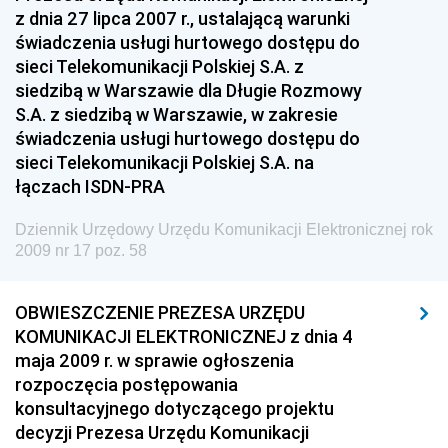
nr 28 z 5 sierpnia 2009 pozycje 86-87
z dnia 27 lipca 2007 r., ustalającą warunki
nr 27 z 3 sierpnia 2009 pozycje 84-85
świadczenia usługi hurtowego dostępu do
sieci Telekomunikacji Polskiej S.A. z
nr 26 z 17 lipca 2009 pozycja 83
siedzibą w Warszawie dla Długie Rozmowy
nr 25 z 15 lipca 2009 pozycja 82
S.A. z siedzibą w Warszawie, w zakresie
świadczenia usługi hurtowego dostępu do
nr 24 z 1 lipca 2009 pozycje 79-81
sieci Telekomunikacji Polskiej S.A. na
nr 23 z 29 czerwca 2009 pozycje 77-78
łączach ISDN-PRA
nr 22 z 24 czerwca 2009 pozycja 76
Dziennik Urzędowy Urzędu Komunikacji Elektronicznej rok
nr 21 z 19 czerwca 2009 pozycja 75
2009 nr 17 poz. 58
nr 20 z 15 czerwca 2009 pozycje 73-74
nr 19 z 3 czerwca 2009 pozycje 70-72
OBWIESZCZENIE PREZESA URZĘDU
KOMUNIKACJI ELEKTRONICZNEJ z dnia 4
nr 18 z 18 maja 2009 pozycje 63-69
maja 2009 r. w sprawie ogłoszenia
nr 17 z 12 maja 2009 pozycje 53-62
rozpoczęcia postępowania
konsultacyjnego dotyczącego projektu
nr 16 z 8 maja 2009 pozycje 49-52
decyzji Prezesa Urzędu Komunikacji
nr 15 z 30 kwietnia 2009 pozycje 46-48