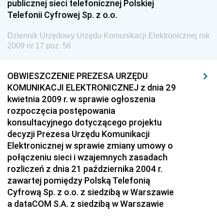
publicznej sieci telefonicznej Polskiej
Gospodarki Przestrzennej
Telefonii Cyfrowej Sp. z o.o.
Dziennik Urzędowy Unii Europejskiej, L
Dziennik Urzędowy Urzędu Komunikacji Elektronicznej rok
Dziennik Urzędowy Ministerstwa Komunikacji
2009 nr 17 poz. 56
Dziennik Urzędowy Ministerstwa Przemysłu
Chemicznego i Lekkiego
OBWIESZCZENIE PREZESA URZĘDU
Dziennik Urzędowy Ministerstwa Rolnictwa i
KOMUNIKACJI ELEKTRONICZNEJ z dnia 29
Gospodarki Żywnościowej
kwietnia 2009 r. w sprawie ogłoszenia
rozpoczęcia postępowania
Dziennik Urzędowy Ministra Rodziny, Pracy i Polityki
konsultacyjnego dotyczącego projektu
Społecznej
decyzji Prezesa Urzędu Komunikacji
Dziennik Urzędowy Ministra Cyfryzacji
Elektronicznej w sprawie zmiany umowy o
Dziennik Urzędowy Ministra Rozwoju
połączeniu sieci i wzajemnych zasadach
rozliczeń z dnia 21 października 2004 r.
Dziennik Urzędowy Ministra Infrastruktury i
zawartej pomiędzy Polską Telefonią
Budownictwa
Cyfrową Sp. z o.o. z siedzibą w Warszawie
Dziennik Urzędowy Ministra Gospodarki Morskiej i
a dataCOM S.A. z siedzibą w Warszawie
Żeglugi Śródlądowej