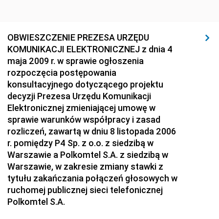
nr 1 z 7 stycznia 2009 pozycje 1-2
2008
OBWIESZCZENIE PREZESA URZĘDU
2007
KOMUNIKACJI ELEKTRONICZNEJ z dnia 4
maja 2009 r. w sprawie ogłoszenia
2006
rozpoczęcia postępowania
konsultacyjnego dotyczącego projektu
Dziennik Urzędowy Ministra Spraw Wewnętrznych i
decyzji Prezesa Urzędu Komunikacji
Administracji
Elektronicznej zmieniającej umowę w
Dziennik Urzędowy Ministra Transportu
sprawie warunków współpracy i zasad
Dziennik Urzędowy Ministra Budownictwa
rozliczeń, zawartą w dniu 8 listopada 2006
r. pomiędzy P4 Sp. z o.o. z siedzibą w
Dziennik Urzędowy Ministra Nauki i Szkolnictwa
Warszawie a Polkomtel S.A. z siedzibą w
Wyższego
Warszawie, w zakresie zmiany stawki z
Dziennik Urzędowy Głównego Urzędu Miar
tytułu zakańczania połączeń głosowych w
ruchomej publicznej sieci telefonicznej
Dziennik Urzędowy Ministra Rolnictwa i Rozwoju Wsi
Polkomtel S.A.
Dziennik Urzędowy Ministra Edukacji Narodowej i
Sportu