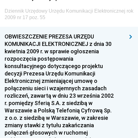
Dziennik Urzędowy Głównego Inspektora Ochrony
Środowiska
Dziennik Urzędowy Urzędu Komunikacji Elektronicznej rok
2009 nr 17 poz. 55
Dziennik Urzędowy Ministra Środowiska
Dziennik Urzędowy Ministra Sportu i Turystyki
OBWIESZCZENIE PREZESA URZĘDU
Dziennik Urzędowy Ministra Rozwoju Regionalnego
KOMUNIKACJI ELEKTRONICZNEJ z dnia 30
kwietnia 2009 r. w sprawie ogłoszenia
Dziennik Urzędowy Ministra Budownictwa i Przemysłu
rozpoczęcia postępowania
Materiałów Budowlanych
konsultacyjnego dotyczącego projektu
Dziennik Urzędowy Ministra Infrastruktury i Rozwoju
decyzji Prezesa Urzędu Komunikacji
Elektronicznej zmieniającej umowę o
Dziennik Urzędowy Głównego Inspektoratu Ochrony
połączeniu sieci i wzajemnych zasadach
Środowiska
rozliczeń, zawartą w dniu 23 września 2002
Dziennik Urzędowy Generalnej Dyrekcji Ochrony
r. pomiędzy Sferią S.A. z siedzibą w
Środowiska
Warszawie a Polską Telefonią Cyfrową Sp.
Dziennik Urzędowy Ministerstwa Administracji,
z o.o. z siedzibą w Warszawie, w zakresie
Gospodarki Terenowej i Ochrony Środowiska
zmiany stawki z tytułu zakańczania
połączeń głosowych w ruchomej
Dziennik Urzędowy Ministerstwa Administracji i