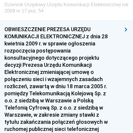
Dziennik Urzędowy Urzędu Komunikacji Elektronicznej rok
Dziennik Urzędowy Ministra Energii
2009 nr 17 poz. 54
Dziennik Urzędowy Ministra Finansów
Dziennik Urzędowy Ministra Sprawiedliwości
OBWIESZCZENIE PREZESA URZĘDU
KOMUNIKACJI ELEKTRONICZNEJ z dnia 28
Dziennik Urzędowy Ministra Rozwoju i Finansów
kwietnia 2009 r. w sprawie ogłoszenia
Dziennik Urzędowy Wyższego Urzędu Górniczego
rozpoczęcia postępowania
konsultacyjnego dotyczącego projektu
Dziennik Urzędowy Prezesa Urzędu Transportu
decyzji Prezesa Urzędu Komunikacji
Kolejowego
Elektronicznej zmieniającej umowę o
Dziennik Urzędowy Ministra Przedsiębiorczości i
połączeniu sieci i wzajemnych zasadach
Technologii
rozliczeń, zawartą w dniu 18 marca 2005 r.
Dziennik Urzędowy Ministra Inwestycji i Rozwoju
pomiędzy Telekomunikacją Kolejową Sp. z
o.o. z siedzibą w Warszawie a Polską
Dziennik Urzędowy Naczelnego Dyrektora Archiwów
Telefonią Cyfrową Sp. z o.o. z siedzibą w
Państwowych
Warszawie, w zakresie zmiany stawki z
Dziennik Urzędowy Ministra Finansów, Inwestycji i
tytułu zakańczania połączeń głosowych w
Rozwoju
ruchomej publicznej sieci telefonicznej