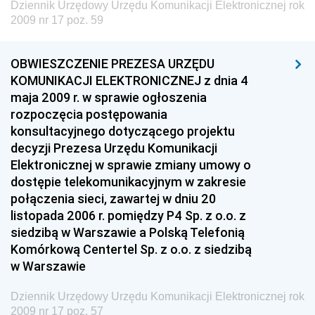
Dziennik Urzędowy Urzędu Komunikacji Elektronicznej rok
2009 nr 17 poz. 59
Dziennik Urzędowy Ministra Edukacji i Nauki
Dziennik Urzędowy Ministra Edukacji Narodowej
OBWIESZCZENIE PREZESA URZĘDU
Dziennik Urzędowy Ministra Gospodarki Morskiej
KOMUNIKACJI ELEKTRONICZNEJ z dnia 4
Dziennik Urzędowy Ministra Obrony Narodowej
maja 2009 r. w sprawie ogłoszenia
rozpoczęcia postępowania
Dziennik Urzędowy Komendy Głównej Państwowej
konsultacyjnego dotyczącego projektu
Straży Pożarnej
decyzji Prezesa Urzędu Komunikacji
Dziennik Urzędowy Głównego Urzędu Statystycznego
Elektronicznej w sprawie zmiany umowy o
dostępie telekomunikacyjnym w zakresie
Dziennik Urzędowy Ministra Kultury i Dziedzictwa
połączenia sieci, zawartej w dniu 20
Narodowego
listopada 2006 r. pomiędzy P4 Sp. z o.o. z
Dziennik Urzędowy Komendy Głównej Policji
siedzibą w Warszawie a Polską Telefonią
Komórkową Centertel Sp. z o.o. z siedzibą
Dziennik Urzędowy Ministra Gospodarki
w Warszawie
Dziennik Urzędowy Urzędu Ochrony Konkurencji i
Konsumentów
Dziennik Urzędowy Urzędu Komunikacji Elektronicznej rok
2009 nr 17 poz. 57
Dziennik Urzędowy Ministra Pracy i Polityki