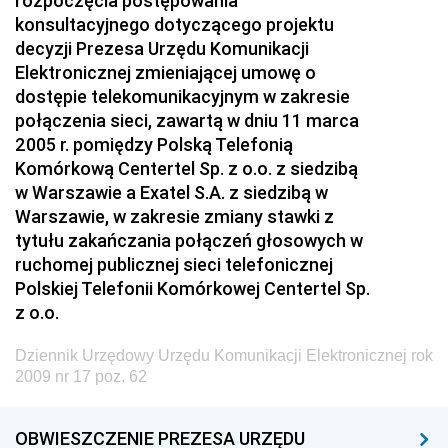
rozpoczęcia postępowania
konsultacyjnego dotyczącego projektu
2024
decyzji Prezesa Urzędu Komunikacji
2023
Elektronicznej zmieniającej umowę o
2022
dostępie telekomunikacyjnym w zakresie
połączenia sieci, zawartą w dniu 11 marca
2021
2005 r. pomiędzy Polską Telefonią
2020
Komórkową Centertel Sp. z o.o. z siedzibą
w Warszawie a Exatel S.A. z siedzibą w
2019
Warszawie, w zakresie zmiany stawki z
2018
tytułu zakańczania połączeń głosowych w
ruchomej publicznej sieci telefonicznej
2017
Polskiej Telefonii Komórkowej Centertel Sp.
2016
z o.o.
2015
Dziennik Urzędowy Urzędu Komunikacji Elektronicznej rok
2014
2009 nr 17 poz. 62
2013
2012
OBWIESZCZENIE PREZESA URZĘDU