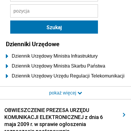
Dzienniki Urzędowe
Dziennik Urzędowy Ministra Infrastruktury
Dziennik Urzędowy Ministra Skarbu Państwa
Dziennik Urzędowy Urzędu Regulacji Telekomunikacji
i Poczty
pokaż więcej
Dziennik Urzędowy Ministra Transportu i Budownictwa
Dziennik Urzędowy Urzędu Komunikacji
OBWIESZCZENIE PREZESA URZĘDU
Elektronicznej
KOMUNIKACJI ELEKTRONICZNEJ z dnia 6
2026
maja 2009 r. w sprawie ogłoszenia
2025