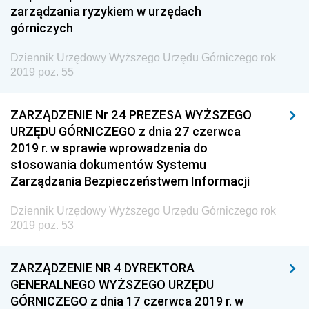
Społecznej
zarządzania ryzykiem w urzędach
górniczych
Dziennik Urzędowy Ministra Cyfryzacji
Dziennik Urzędowy Ministra Rozwoju
Dziennik Urzędowy Wyższego Urzędu Górniczego rok
2019 poz. 55
Dziennik Urzędowy Ministra Infrastruktury i
Budownictwa
ZARZĄDZENIE Nr 24 PREZESA WYŻSZEGO
Dziennik Urzędowy Ministra Gospodarki Morskiej i
URZĘDU GÓRNICZEGO z dnia 27 czerwca
Żeglugi Śródlądowej
2019 r. w sprawie wprowadzenia do
Dziennik Urzędowy Ministra Energii
stosowania dokumentów Systemu
Zarządzania Bezpieczeństwem Informacji
Dziennik Urzędowy Ministra Finansów
Dziennik Urzędowy Ministra Sprawiedliwości
Dziennik Urzędowy Wyższego Urzędu Górniczego rok
2019 poz. 53
Dziennik Urzędowy Ministra Rozwoju i Finansów
Dziennik Urzędowy Wyższego Urzędu Górniczego
ZARZĄDZENIE NR 4 DYREKTORA
2026
GENERALNEGO WYŻSZEGO URZĘDU
2025
GÓRNICZEGO z dnia 17 czerwca 2019 r. w