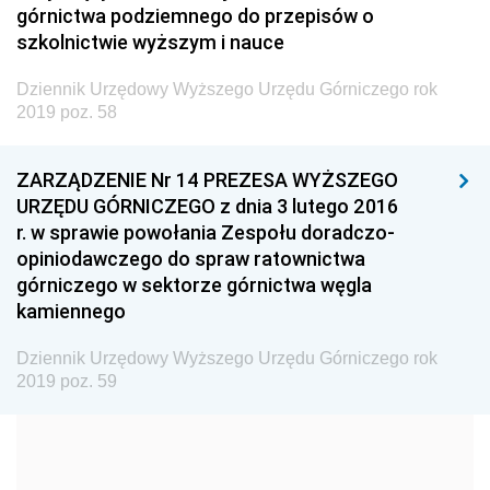
górnictwa podziemnego do przepisów o
Dziennik Urzędowy Ministra Budownictwa
szkolnictwie wyższym i nauce
Dziennik Urzędowy Ministra Nauki i Szkolnictwa
Wyższego
Dziennik Urzędowy Wyższego Urzędu Górniczego rok
2019 poz. 58
Dziennik Urzędowy Głównego Urzędu Miar
Dziennik Urzędowy Ministra Rolnictwa i Rozwoju Wsi
ZARZĄDZENIE Nr 14 PREZESA WYŻSZEGO
Dziennik Urzędowy Ministra Edukacji Narodowej i
URZĘDU GÓRNICZEGO z dnia 3 lutego 2016
Sportu
r. w sprawie powołania Zespołu doradczo-
opiniodawczego do spraw ratownictwa
Dziennik Urzędowy Ministra Edukacji i Nauki
górniczego w sektorze górnictwa węgla
Dziennik Urzędowy Ministra Edukacji Narodowej
kamiennego
Dziennik Urzędowy Ministra Gospodarki Morskiej
Dziennik Urzędowy Wyższego Urzędu Górniczego rok
Dziennik Urzędowy Ministra Obrony Narodowej
2019 poz. 59
Dziennik Urzędowy Komendy Głównej Państwowej
Straży Pożarnej
Dziennik Urzędowy Głównego Urzędu Statystycznego