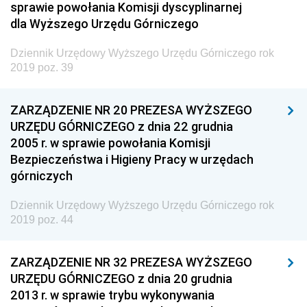
sprawie powołania Komisji dyscyplinarnej
Rozwoju
dla Wyższego Urzędu Górniczego
Dziennik Urzędowy Ministra Klimatu
Dziennik Urzędowy Wyższego Urzędu Górniczego rok
Dziennik Urzędowy Ministra Sportu
2019 poz. 39
Dziennik Urzędowy Ministra Funduszy i Polityki
Regionalnej
ZARZĄDZENIE NR 20 PREZESA WYŻSZEGO
Dziennik Urzędowy Ministra Aktywów Państwowych
URZĘDU GÓRNICZEGO z dnia 22 grudnia
2005 r. w sprawie powołania Komisji
Dziennik Urzędowy Ministra Zdrowia
Bezpieczeństwa i Higieny Pracy w urzędach
Dziennik Urzędowy Ministra Środowiska i Głównego
górniczych
Inspektora Ochrony Środowiska
Dziennik Urzędowy Wyższego Urzędu Górniczego rok
Dziennik Urzędowy Ministra Klimatu i Środowiska
2019 poz. 44
Dziennik Urzędowy Ministerstwa Kultury, Dziedzictwa
Narodowego i Sportu
ZARZĄDZENIE NR 32 PREZESA WYŻSZEGO
Dziennik Urzędowy Ministra Finansów, Funduszy i
URZĘDU GÓRNICZEGO z dnia 20 grudnia
Polityki Regionalnej
2013 r. w sprawie trybu wykonywania