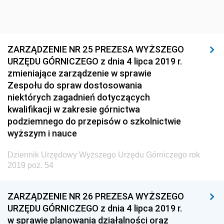
Dziennik Urzędowy Głównego Inspektoratu Ochrony
Środowiska
Dziennik Urzędowy Generalnej Dyrekcji Ochrony
ZARZĄDZENIE NR 25 PREZESA WYŻSZEGO
Środowiska
URZĘDU GÓRNICZEGO z dnia 4 lipca 2019 r.
Dziennik Urzędowy Ministerstwa Administracji,
zmieniające zarządzenie w sprawie
Gospodarki Terenowej i Ochrony Środowiska
Zespołu do spraw dostosowania
niektórych zagadnień dotyczących
Dziennik Urzędowy Ministerstwa Administracji i
kwalifikacji w zakresie górnictwa
Gospodarki Przestrzennej
podziemnego do przepisów o szkolnictwie
Dziennik Urzędowy Unii Europejskiej, L
wyższym i nauce
Dziennik Urzędowy Ministerstwa Komunikacji
Dziennik Urzędowy Wyższego Urzędu Górniczego rok
Dziennik Urzędowy Ministerstwa Przemysłu
2019 poz. 54
Chemicznego i Lekkiego
Dziennik Urzędowy Ministerstwa Rolnictwa i
ZARZĄDZENIE NR 26 PREZESA WYŻSZEGO
Gospodarki Żywnościowej
URZĘDU GÓRNICZEGO z dnia 4 lipca 2019 r.
Dziennik Urzędowy Ministra Rodziny, Pracy i Polityki
w sprawie planowania działalności oraz