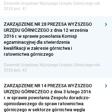
Dziennik Urzędowy Wyższego Urzędu Górniczego rok
z 3 kwietnia 2019 pozycje 23-24
2019 poz. 47
z 2 kwietnia 2019 pozycja 22
z 1 kwietnia 2019 pozycje 19-21
ZARZĄDZENIE NR 28 PREZESA WYŻSZEGO
URZĘDU GÓRNICZEGO z dnia 12 września
z 26 marca 2019 pozycje 16-18
2016 r. w sprawie powołania Komisji
z 22 marca 2019 pozycje 13-15
egzaminacyjnej dla stwierdzenia
kwalifikacji w zakresie górnictwa i
z 20 marca 2019 pozycja 12
ratownictwa górniczego
z 1 marca 2019 pozycja 11
Dziennik Urzędowy Wyższego Urzędu Górniczego rok
z 8 lutego 2019 pozycja 10
2019 poz. 43
z 7 lutego 2019 pozycja 9
z 6 lutego 2019 pozycja 8
ZARZĄDZENIE NR 14 PREZESA WYŻSZEGO
URZĘDU GÓRNICZEGO z dnia 3 lutego 2016
z 4 lutego 2019 pozycje 6-7
r. w sprawie powołania Zespołu doradczo-
z 23 stycznia 2019 pozycja 5
opiniodawczego do spraw ratownictwa
z 18 stycznia 2019 pozycja 4
górniczego w sektorze górnictwa węgla