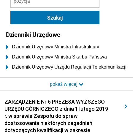
Dzienniki Urzędowe
Dziennik Urzędowy Ministra Infrastruktury
Dziennik Urzędowy Ministra Skarbu Państwa
Dziennik Urzędowy Urzędu Regulacji Telekomunikacji
i Poczty
pokaż więcej
Dziennik Urzędowy Ministra Transportu i Budownictwa
Dziennik Urzędowy Urzędu Komunikacji
ZARZĄDZENIE Nr 6 PREZESA WYŻSZEGO
Elektronicznej
URZĘDU GÓRNICZEGO z dnia 1 lutego 2019
Dziennik Urzędowy Ministra Spraw Wewnętrznych i
r. w sprawie Zespołu do spraw
Administracji
dostosowania niektórych zagadnień
Dziennik Urzędowy Ministra Transportu
dotyczących kwalifikacji w zakresie