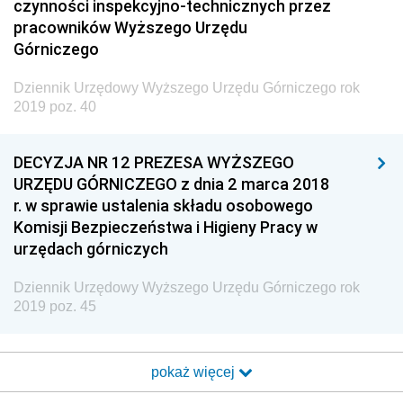
czynności inspekcyjno-technicznych przez
Dziennik Urzędowy Ministra Rozwoju, Pracy i
pracowników Wyższego Urzędu
Technologii
Górniczego
Dziennik Urzędowy Ministra Kultury, Dziedzictwa
Narodowego i Sportu
Dziennik Urzędowy Wyższego Urzędu Górniczego rok
2019 poz. 40
Dziennik Urzędowy Ministra Rodziny i Polityki
Społecznej
DECYZJA NR 12 PREZESA WYŻSZEGO
Dziennik Urzędowy Komendy Głównej Straży
URZĘDU GÓRNICZEGO z dnia 2 marca 2018
Granicznej
r. w sprawie ustalenia składu osobowego
Dziennik Urzędowy Głównego Inspektoratu Transportu
Komisji Bezpieczeństwa i Higieny Pracy w
Drogowego
urzędach górniczych
Dziennik Urzędowy Narodowego Banku Polskiego
Dziennik Urzędowy Wyższego Urzędu Górniczego rok
Dziennik Urzędowy Komendy Głównej Policji
2019 poz. 45
Dziennik Urzędowy Ministra Pracy i Polityki
Społecznej
pokaż więcej
Dziennik Urzędowy Ministra Transportu, Budownictwa
i Gospodarki Morskiej