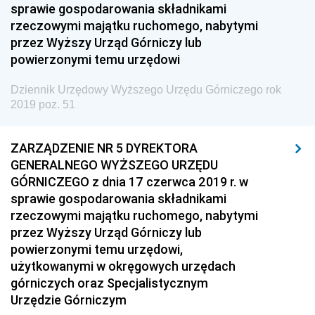
sprawie gospodarowania składnikami
2024
rzeczowymi majątku ruchomego, nabytymi
2023
przez Wyższy Urząd Górniczy lub
2022
powierzonymi temu urzędowi
2021
Dziennik Urzędowy Wyższego Urzędu Górniczego rok
2019 poz. 51
2020
2019
ZARZĄDZENIE NR 5 DYREKTORA
z 31 grudnia 2019 pozycje 97-99
GENERALNEGO WYŻSZEGO URZĘDU
z 30 grudnia 2019 pozycje 95-96
GÓRNICZEGO z dnia 17 czerwca 2019 r. w
sprawie gospodarowania składnikami
z 17 grudnia 2019 pozycje 93-94
rzeczowymi majątku ruchomego, nabytymi
z 13 grudnia 2019 pozycja 92
przez Wyższy Urząd Górniczy lub
z 3 grudnia 2019 pozycje 87-91
powierzonymi temu urzędowi,
użytkowanymi w okręgowych urzędach
z 28 listopada 2019 pozycje 85-86
górniczych oraz Specjalistycznym
z 14 listopada 2019 pozycje 82-84
Urzędzie Górniczym