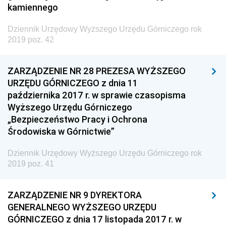
kamiennego
z 17 stycznia 2019 pozycja 3
z 15 stycznia 2019 pozycja 2
Dziennik Urzędowy Wyższego Urzędu Górniczego rok
2019 poz. 42
z 3 stycznia 2019 pozycja 1
2018
ZARZĄDZENIE NR 28 PREZESA WYŻSZEGO
2017
URZĘDU GÓRNICZEGO z dnia 11
października 2017 r. w sprawie czasopisma
1983
Wyższego Urzędu Górniczego
Dziennik Urzędowy Prezesa Urzędu Transportu
„Bezpieczeństwo Pracy i Ochrona
Kolejowego
Środowiska w Górnictwie”
Dziennik Urzędowy Ministra Przedsiębiorczości i
Dziennik Urzędowy Wyższego Urzędu Górniczego rok
Technologii
2019 poz. 41
Dziennik Urzędowy Ministra Inwestycji i Rozwoju
Dziennik Urzędowy Naczelnego Dyrektora Archiwów
ZARZĄDZENIE NR 9 DYREKTORA
Państwowych
GENERALNEGO WYŻSZEGO URZĘDU
GÓRNICZEGO z dnia 17 listopada 2017 r. w
Dziennik Urzędowy Ministra Finansów, Inwestycji i