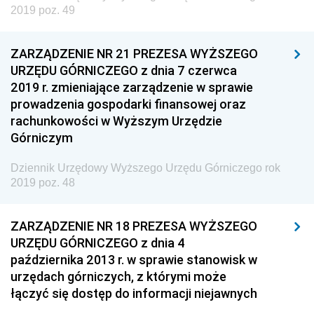
2019 poz. 49
z 27 czerwca 2019 pozycja 53
z 17 czerwca 2019 pozycje 51-52
ZARZĄDZENIE NR 21 PREZESA WYŻSZEGO
URZĘDU GÓRNICZEGO z dnia 7 czerwca
z 14 czerwca 2019 pozycja 50
2019 r. zmieniające zarządzenie w sprawie
z 13 czerwca 2019 pozycja 49
prowadzenia gospodarki finansowej oraz
z 7 czerwca 2019 pozycja 48
rachunkowości w Wyższym Urzędzie
Górniczym
z 27 maja 2019 pozycja 47
z 24 maja 2019 pozycje 38-46
Dziennik Urzędowy Wyższego Urzędu Górniczego rok
2019 poz. 48
z 20 maja 2019 pozycja 37
z 7 maja 2019 pozycja 36
ZARZĄDZENIE NR 18 PREZESA WYŻSZEGO
z 30 kwietnia 2019 pozycje 33-35
URZĘDU GÓRNICZEGO z dnia 4
października 2013 r. w sprawie stanowisk w
z 29 kwietnia 2019 pozycje 30-32
urzędach górniczych, z którymi może
z 16 kwietnia 2019 pozycje 26-29
łączyć się dostęp do informacji niejawnych
z 8 kwietnia 2019 pozycja 25