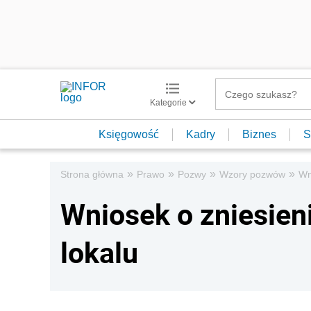
Kategorie
Księgowość
Kadry
Biznes
S
»
»
»
»
Strona główna
Prawo
Pozwy
Wzory pozwów
Wn
Wniosek o zniesien
lokalu