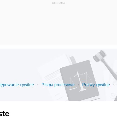
stępowanie cywilne
Pisma procesowe
Pozwy cywilne
ste