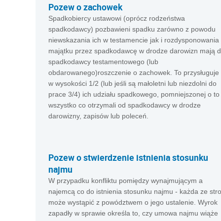
Pozew o zachowek
Spadkobiercy ustawowi (oprócz rodzeństwa
spadkodawcy) pozbawieni spadku zarówno z powodu
niewskazania ich w testamencie jak i rozdysponowania
majątku przez spadkodawcę w drodze darowizn mają 
spadkodawcy testamentowego (lub
obdarowanego)roszczenie o zachowek. To przysługuje
w wysokości 1/2 (lub jeśli są małoletni lub niezdolni do
prace 3/4) ich udziału spadkowego, pomniejszonej o to
wszystko co otrzymali od spadkodawcy w drodze
darowizny, zapisów lub poleceń.
Pozew o stwierdzenie istnienia stosunku
najmu
W przypadku konfliktu pomiędzy wynajmującym a
najemcą co do istnienia stosunku najmu - każda ze str
może wystąpić z powództwem o jego ustalenie. Wyrok
zapadły w sprawie określa to, czy umowa najmu wiąże