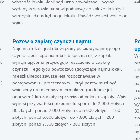
za
uje
własność lokalu. Jeśli sąd uzna powództwo – wyrok
wydany w sprawie stanowi podstawę do założenia księgi
wieczystej dla odrębnego lokalu. Powództwo jest wolne od
wpisu.
Pozew o zapłatę czynszu najmu
Po
up
y
Najemca lokalu jest obowiązany płacić wynajmującego
czynsz. Jeśli tego nie robi lub spóźnia się z zapłatą
W 
ie
wynajmującemu przysługuje roszczenie o zapłatę
pr
czynszu. Tego typu powództwo (dotyczące najmu lokalu
lo
mieszkalnego) zawsze jest rozpoznawane w
up
e)
postępowaniu uproszczonym – stąd pozew musi być
po
wniesiony na urzędowym formularzu (podobnie jak
na
odpowiedź lub zarzuty i sprzeciw od nakazu zapłaty. Wpis
je
wynosi przy wartości przedmiotu sporu: do 2.000 złotych -
wy
30 złotych; ponad 2.000 złotych do 5.000 złotych - 100
30
złotych; ponad 5.000 złotych do 7.500 złotych - 250
zł
złotych; ponad 7.500 złotych - 300 złotych.
zł
up
pr