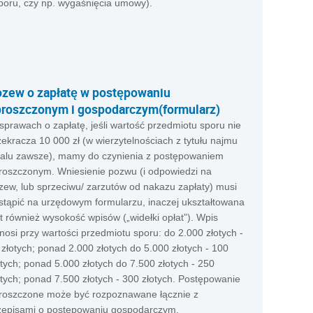
boru, czy np. wygaśnięcia umowy).
zew o zapłatę w postępowaniu
roszczonym i gospodarczym(formularz)
sprawach o zapłatę, jeśli wartość przedmiotu sporu nie
zekracza 10 000 zł (w wierzytelnościach z tytułu najmu
kalu zawsze), mamy do czynienia z postępowaniem
roszczonym. Wniesienie pozwu (i odpowiedzi na
zew, lub sprzeciwu/ zarzutów od nakazu zapłaty) musi
stąpić na urzędowym formularzu, inaczej ukształtowana
st również wysokość wpisów („widełki opłat”). Wpis
nosi przy wartości przedmiotu sporu: do 2.000 złotych -
 złotych; ponad 2.000 złotych do 5.000 złotych - 100
otych; ponad 5.000 złotych do 7.500 złotych - 250
otych; ponad 7.500 złotych - 300 złotych. Postępowanie
roszczone może być rozpoznawane łącznie z
zepisami o postępowaniu gospodarczym.