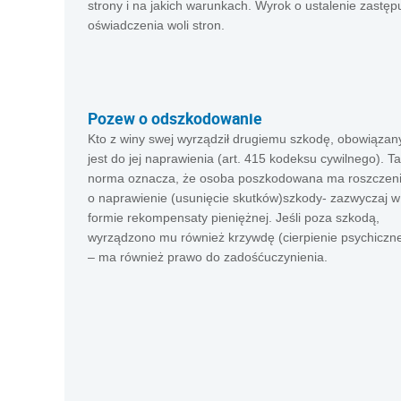
strony i na jakich warunkach. Wyrok o ustalenie zastęp
oświadczenia woli stron.
Pozew o odszkodowanie
Kto z winy swej wyrządził drugiemu szkodę, obowiązan
jest do jej naprawienia (art. 415 kodeksu cywilnego). Ta
norma oznacza, że osoba poszkodowana ma roszczen
o naprawienie (usunięcie skutków)szkody- zazwyczaj w
formie rekompensaty pieniężnej. Jeśli poza szkodą,
wyrządzono mu również krzywdę (cierpienie psychiczn
– ma również prawo do zadośćuczynienia.