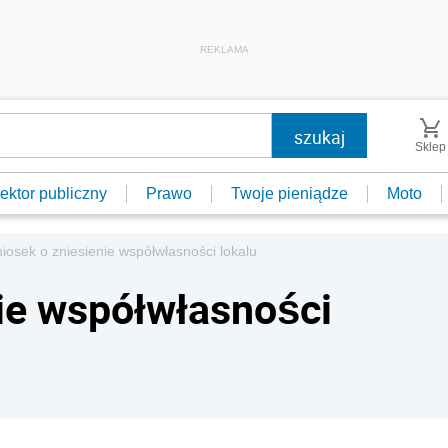
REKLAMA
Sklep
ektor publiczny
Prawo
Twoje pieniądze
Moto
iosek o zniesienie współwłasności lokalu
ie współwłasności