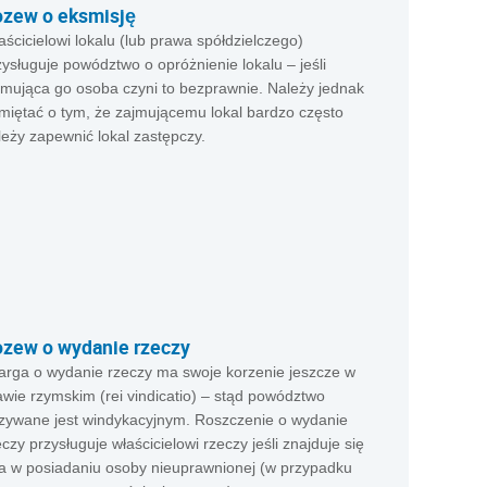
zew o eksmisję
aścicielowi lokalu (lub prawa spółdzielczego)
zysługuje powództwo o opróżnienie lokalu – jeśli
jmująca go osoba czyni to bezprawnie. Należy jednak
miętać o tym, że zajmującemu lokal bardzo często
leży zapewnić lokal zastępczy.
zew o wydanie rzeczy
arga o wydanie rzeczy ma swoje korzenie jeszcze w
awie rzymskim (rei vindicatio) – stąd powództwo
zywane jest windykacyjnym. Roszczenie o wydanie
eczy przysługuje właścicielowi rzeczy jeśli znajduje się
a w posiadaniu osoby nieuprawnionej (w przypadku