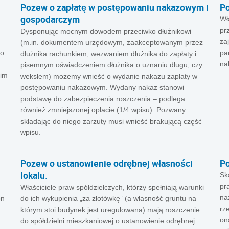
Pozew o zapłatę w postępowaniu nakazowym i
Po
gospodarczym
Wł
pr
Dysponując mocnym dowodem przeciwko dłużnikowi
za
(m.in. dokumentem urzędowym, zaakceptowanym przez
do
pa
dłużnika rachunkiem, wezwaniem dłużnika do zapłaty i
na
pisemnym oświadczeniem dłużnika o uznaniu długu, czy
 im
wekslem) możemy wnieść o wydanie nakazu zapłaty w
postępowaniu nakazowym. Wydany nakaz stanowi
podstawę do zabezpieczenia roszczenia – podlega
również zmniejszonej opłacie (1/4 wpisu). Pozwany
składając do niego zarzuty musi wnieść brakującą część
wpisu.
Pozew o ustanowienie odrębnej własności
Po
lokalu.
Sk
pr
Właściciele praw spółdzielczych, którzy spełniają warunki
na
on
do ich wykupienia „za złotówkę” (a własność gruntu na
rz
którym stoi budynek jest uregulowana) mają roszczenie
on
do spółdzielni mieszkaniowej o ustanowienie odrębnej