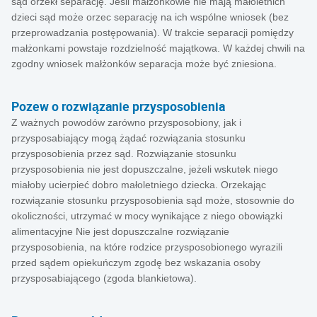
sąd orzekł separację. Jeśli małżonkowie nie mają małoletnich
dzieci sąd może orzec separację na ich wspólne wniosek (bez
przeprowadzania postępowania). W trakcie separacji pomiędzy
małżonkami powstaje rozdzielność majątkowa. W każdej chwili na
zgodny wniosek małżonków separacja może być zniesiona.
Pozew o rozwiązanie przysposobienia
Z ważnych powodów zarówno przysposobiony, jak i
przysposabiający mogą żądać rozwiązania stosunku
przysposobienia przez sąd. Rozwiązanie stosunku
przysposobienia nie jest dopuszczalne, jeżeli wskutek niego
miałoby ucierpieć dobro małoletniego dziecka. Orzekając
rozwiązanie stosunku przysposobienia sąd może, stosownie do
okoliczności, utrzymać w mocy wynikające z niego obowiązki
alimentacyjne Nie jest dopuszczalne rozwiązanie
przysposobienia, na które rodzice przysposobionego wyrazili
przed sądem opiekuńczym zgodę bez wskazania osoby
przysposabiającego (zgoda blankietowa).