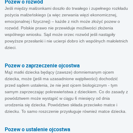
Pozew o rozwód
Jeśli między małżonkami doszło do trwałego i zupełnego rozkładu
pożycia małżeńskiego (a więc zerwania więzi ekonomicznej,
emocjonalnej i fizycznej) – każde z nich może złożyć pozew o
rozwód. Polskie prawo nie przewiduje możliwości złożenia
wspólnego wniosku. Sąd może orzec rozwód jeśli nastąpiły
powyższe przesłanki i nie ucierpi dobro ich wspólnych małoletnich
dzieci.
Pozew o zaprzeczenie ojcostwa
Mąż matki dziecka będący (zawsze) domniemanym ojcem
dziecka, może (jeśli ma uzasadnione wątpliwości) dochodzić
przed sądem ustalenia, że nie jest ojcem biologicznym - tym
samym zaprzeczając pokrewieństwa z dzieckiem. Co do zasady z
powództwem może wystąpić w ciągu 6 miesięcy od dnia
urodzenia się dziecka. Powództwo składa przeciwko matce i
dziecku. To samo roszczenie przysługuje również matce dziecka.
Pozew o ustalenie ojcostwa