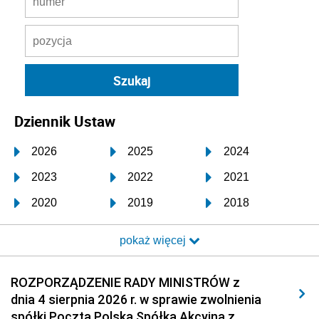
Dziennik Ustaw
2026
2025
2024
2023
2022
2021
2020
2019
2018
2017
2016
2015
pokaż więcej
2014
2013
2012
2011
2010
2009
ROZPORZĄDZENIE RADY MINISTRÓW z
dnia 4 sierpnia 2026 r. w sprawie zwolnienia
2008
2007
2006
spółki Poczta Polska Spółka Akcyjna z