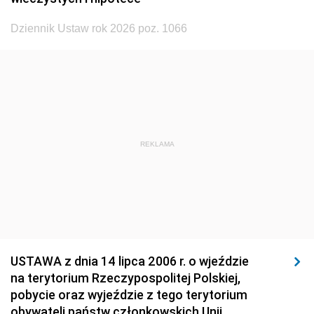
1926
1925
1924
Dziennik Ustaw rok 2026 poz. 1066
1923
1922
1921
1920
1919
1918
REKLAMA
USTAWA z dnia 14 lipca 2006 r. o wjeździe
na terytorium Rzeczypospolitej Polskiej,
pobycie oraz wyjeździe z tego terytorium
obywateli państw członkowskich Unii