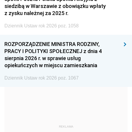
2005
2004
2003
siedzibą w Warszawie z obowiązku wpłaty
z zysku należnej za 2025 r.
2002
2001
2000
Dziennik Ustaw rok 2026 poz. 1058
1999
1998
1997
1996
1995
1994
ROZPORZĄDZENIE MINISTRA RODZINY,
1993
1992
1991
PRACY I POLITYKI SPOŁECZNEJ z dnia 4
sierpnia 2026 r. w sprawie usług
1990
1989
1988
opiekuńczych w miejscu zamieszkania
1987
1986
1985
Dziennik Ustaw rok 2026 poz. 1067
1984
1983
1982
1981
1980
1979
1978
1977
1976
1975
1974
1973
1972
1971
1970
REKLAMA