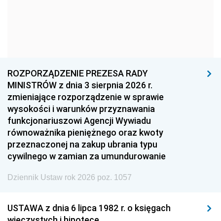
1969
1968
1967
1966
1965
1964
1963
1962
1961
1960
1959
1958
1957
1956
1955
ROZPORZĄDZENIE PREZESA RADY
MINISTRÓW z dnia 3 sierpnia 2026 r.
1954
1953
1952
zmieniające rozporządzenie w sprawie
1951
1950
1949
wysokości i warunków przyznawania
funkcjonariuszowi Agencji Wywiadu
1948
1947
1946
równoważnika pieniężnego oraz kwoty
1945
1944
1939
przeznaczonej na zakup ubrania typu
cywilnego w zamian za umundurowanie
1938
1937
1936
Dziennik Ustaw rok 2026 poz. 1057
1935
1934
1933
1932
1931
1930
USTAWA z dnia 6 lipca 1982 r. o księgach
1929
1928
1927
wieczystych i hipotece