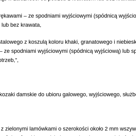
i rękawami – ze spodniami wyjściowymi (spódnicą wyjściow
 lub bez krawata,
 stalowego z koszulą koloru khaki, granatowego i niebies
 ze spodniami wyjściowymi (spódnicą wyjściową) lub sp
trzeb,”,
i kozaki damskie do ubioru galowego, wyjściowego, służ
ki z zielonymi lamówkami o szerokości około 2 mm ws