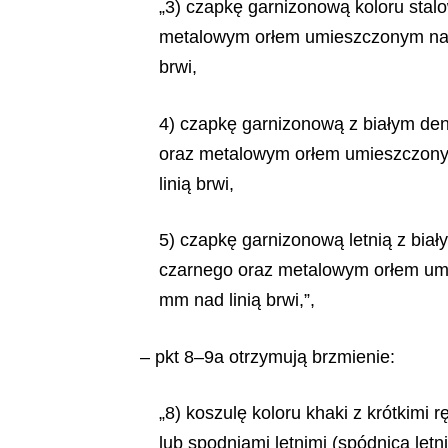
„3) czapkę garnizonową koloru sta
metalowym orłem umieszczonym na ta
brwi,
4) czapkę garnizonową z białym de
oraz metalowym orłem umieszczonym 
linią brwi,
5) czapkę garnizonową letnią z bia
czarnego oraz metalowym orłem umie
mm nad linią brwi,”,
– pkt 8–9a otrzymują brzmienie:
„8) koszulę koloru khaki z krótkim
lub spodniami letnimi (spódnicą let