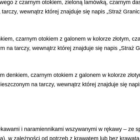
lowego z czarnym otokiem, zieloną lamówką, czarnym da
rczy, wewnątrz której znajduje się napis „Straż Granic
nkiem, czarnym otokiem z galonem w kolorze złotym, cz
na tarczy, wewnątrz której znajduje się napis „Straż 
łym denkiem, czarnym otokiem z galonem w kolorze złot
szczonym na tarczy, wewnątrz której znajduje się napi
i rękawami i naramiennikami wszywanymi w rękawy – ze 
nią), w zależności od potrzeb z krawatem lub bez krawata