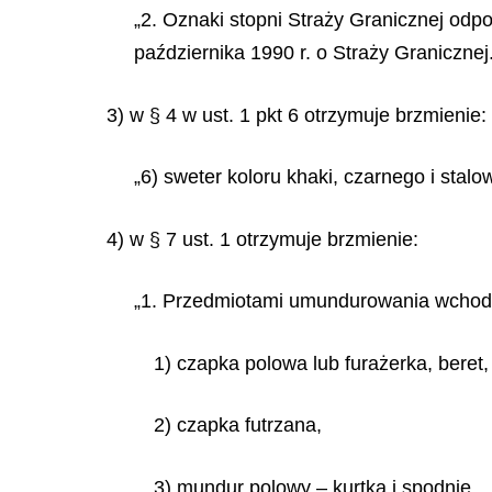
„2. Oznaki stopni Straży Granicznej od
października 1990 r. o Straży Granicznej.
3) w § 4 w ust. 1 pkt 6 otrzymuje brzmienie:
„6) sweter koloru khaki, czarnego i stalo
4) w § 7 ust. 1 otrzymuje brzmienie:
„1. Przedmiotami umundurowania wchodz
1) czapka polowa lub furażerka, beret,
2) czapka futrzana,
3) mundur polowy – kurtka i spodnie,