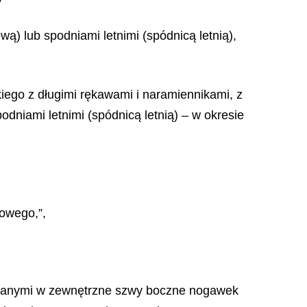
ą) lub spodniami letnimi (spódnicą letnią),
kiego z długimi rękawami i naramiennikami, z
odniami let
nimi (spódnicą letnią) – w okresie
bowego,”,
zywanymi w zewnętrzne szwy boczne nogawek