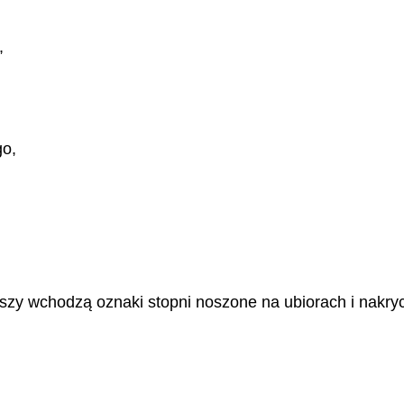
,
go,
zy wchodzą oznaki stopni noszone na ubiorach i nakrycia