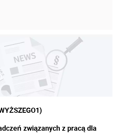
2
 WYŻSZEGO
1)
adczeń związanych z pracą dla