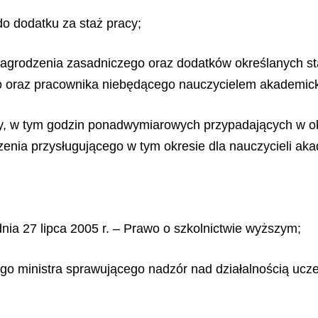
do dodatku za staż pracy;
nagrodzenia zasadniczego oraz dodatków określanych s
o oraz pracownika niebędącego nauczycielem akademic
acy, w tym godzin ponadwymiarowych przypadających w o
enia przysługującego w tym okresie dla nauczycieli aka
dnia 27 lipca 2005 r. – Prawo o szkolnictwie wyższym;
ego ministra sprawującego nadzór nad działalnością uczel