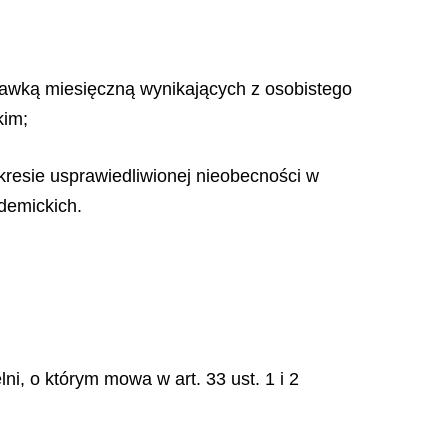
tawką miesięczną wynikających z osobistego
kim;
kresie usprawiedliwionej nieobecności w
demickich.
ni, o którym mowa w art. 33 ust. 1 i 2