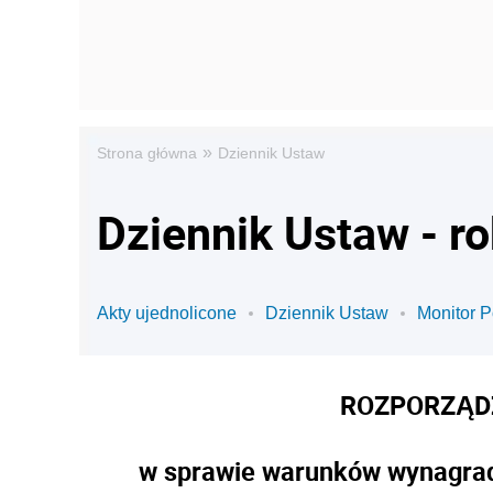
»
Strona główna
Dziennik Ustaw
Dziennik Ustaw - r
Akty ujednolicone
Dziennik Ustaw
Monitor P
ROZPORZĄDZ
w sprawie warunków wynagradz