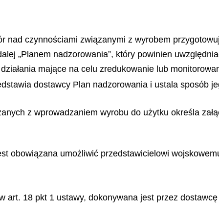
zór nad czynnościami związanymi z wyrobem przygotowu
alej „Planem nadzorowania”, który powinien uwzględn
ć działania mające na celu zredukowanie lub monitorowa
dstawia dostawcy Plan nadzorowania i ustala sposób jego
zanych z wprowadzaniem wyrobu do użytku określa załąc
est obowiązana umożliwić przedstawicielowi wojskowe
 art. 18 pkt 1 ustawy, dokonywana jest przez dostawcę