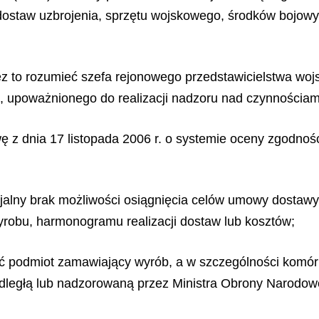
dostaw uzbrojenia, sprzętu wojskowego, środków bojowy
ez to rozumieć szefa rejonowego przedstawicielstwa woj
, upoważnionego do realizacji nadzoru nad czynnościa
wę z dnia 17 listopada 2006 r. o systemie oceny zgodn
ncjalny brak możliwości osiągnięcia celów umowy dosta
yrobu, harmonogramu realizacji dostaw lub kosztów;
ć podmiot zamawiający wyrób, a w szczególności komór
dległą lub nadzorowaną przez Ministra Obrony Narodowe