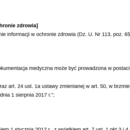
chronie zdrowia]
ie informacji w ochronie zdrowia (Dz. U. Nr 113, poz. 65
. dokumentacja medyczna może być prowadzona w postaci 
 oraz art. 24 ust. 1a ustawy zmienianej w art. 50, w brzm
ia 1 sierpnia 2017 r.”;
m 1 stycznia 2012 r., z wyjątkiem art. 7 ust. 1 pkt 3 i 4,