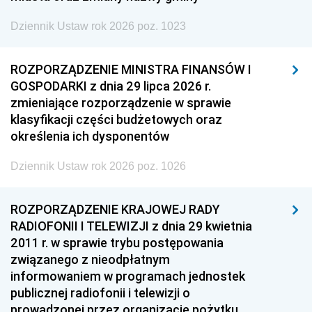
Dziennik Ustaw rok 2026 poz. 1023
ROZPORZĄDZENIE MINISTRA FINANSÓW I
GOSPODARKI z dnia 29 lipca 2026 r.
zmieniające rozporządzenie w sprawie
klasyfikacji części budżetowych oraz
określenia ich dysponentów
Dziennik Ustaw rok 2026 poz. 1026
ROZPORZĄDZENIE KRAJOWEJ RADY
RADIOFONII I TELEWIZJI z dnia 29 kwietnia
2011 r. w sprawie trybu postępowania
związanego z nieodpłatnym
informowaniem w programach jednostek
publicznej radiofonii i telewizji o
prowadzonej przez organizacje pożytku