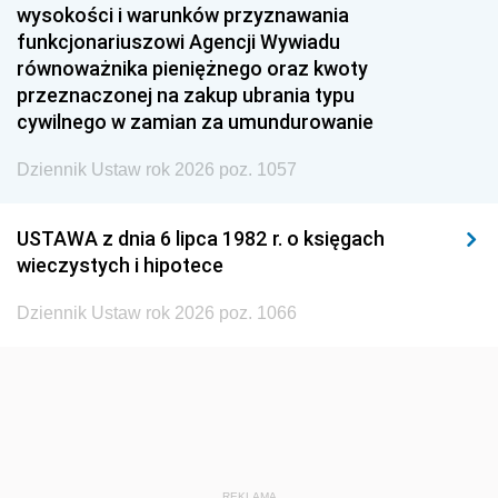
1951
1950
1949
wysokości i warunków przyznawania
funkcjonariuszowi Agencji Wywiadu
1948
1947
1946
równoważnika pieniężnego oraz kwoty
1945
1944
1939
przeznaczonej na zakup ubrania typu
cywilnego w zamian za umundurowanie
1938
1937
1936
Dziennik Ustaw rok 2026 poz. 1057
1935
1934
1933
1932
1931
1930
USTAWA z dnia 6 lipca 1982 r. o księgach
1929
1928
1927
wieczystych i hipotece
1926
1925
1924
Dziennik Ustaw rok 2026 poz. 1066
1923
1922
1921
1920
1919
1918
REKLAMA