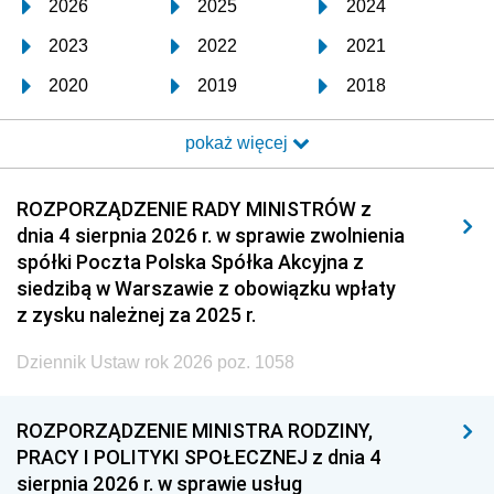
2026
2025
2024
2023
2022
2021
2020
2019
2018
2017
2016
2015
pokaż więcej
2014
2013
2012
2011
2010
2009
ROZPORZĄDZENIE RADY MINISTRÓW z
dnia 4 sierpnia 2026 r. w sprawie zwolnienia
2008
2007
2006
spółki Poczta Polska Spółka Akcyjna z
2005
2004
2003
siedzibą w Warszawie z obowiązku wpłaty
z zysku należnej za 2025 r.
2002
2001
2000
Dziennik Ustaw rok 2026 poz. 1058
1999
1998
1997
1996
1995
1994
ROZPORZĄDZENIE MINISTRA RODZINY,
1993
1992
1991
PRACY I POLITYKI SPOŁECZNEJ z dnia 4
sierpnia 2026 r. w sprawie usług
1990
1989
1988