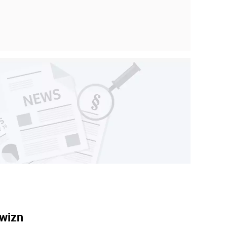
owizn