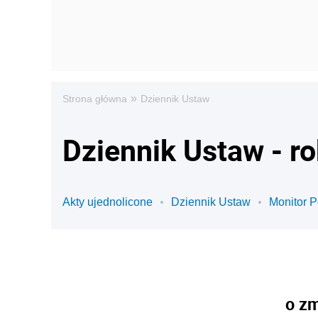
»
Strona główna
Dziennik Ustaw
Dziennik Ustaw - r
Akty ujednolicone
Dziennik Ustaw
Monitor P
o zm