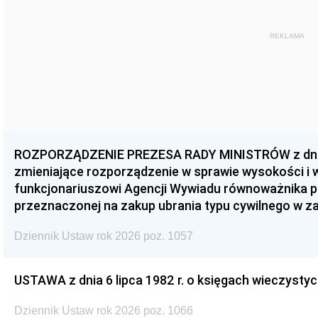
REKLAMA
ROZPORZĄDZENIE PREZESA RADY MINISTRÓW z dnia 3
zmieniające rozporządzenie w sprawie wysokości i
funkcjonariuszowi Agencji Wywiadu równoważnika p
przeznaczonej na zakup ubrania typu cywilnego w 
Dziennik Ustaw rok 2026 poz. 1057
USTAWA z dnia 6 lipca 1982 r. o księgach wieczystyc
Dziennik Ustaw rok 2026 poz. 1066