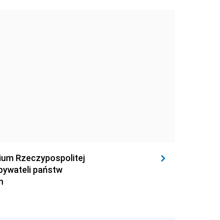
rium Rzeczypospolitej
obywateli państw
n