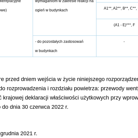
wymaganiom w zakresie reakcji na
wentylacyjne
A1**, A2**, B**, C**,
ogień w budynkach
owe)
(A1 - E)***, F
- do pozostałych zastosowań
-
w budynkach
e przed dniem wejścia w życie niniejszego rozporządze
 rozprowadzenia i rozdziału powietrza: przewody went
 krajowej deklaracji właściwości użytkowych przy wprow
do dnia 30 czerwca 2022 r.
grudnia 2021 r.