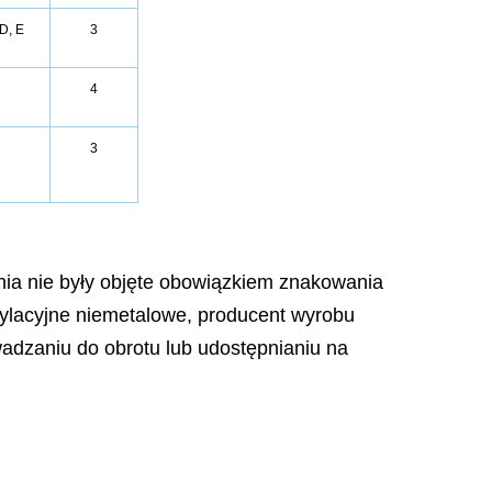
 D, E
3
4
3
nia nie były objęte obowiązkiem znakowania
ylacyjne niemetalowe, producent wyrobu
adzaniu do obrotu lub udostępnianiu na