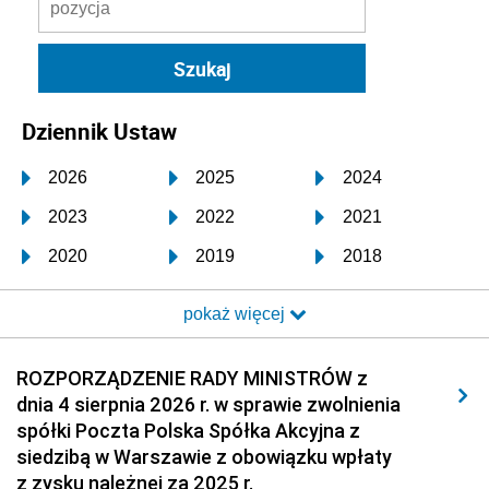
Dziennik Ustaw
2026
2025
2024
2023
2022
2021
2020
2019
2018
2017
2016
2015
pokaż więcej
2014
2013
2012
2011
2010
2009
ROZPORZĄDZENIE RADY MINISTRÓW z
dnia 4 sierpnia 2026 r. w sprawie zwolnienia
2008
2007
2006
spółki Poczta Polska Spółka Akcyjna z
2005
2004
2003
siedzibą w Warszawie z obowiązku wpłaty
z zysku należnej za 2025 r.