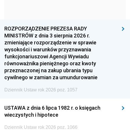
1963
1962
1961
1960
1959
1958
1957
1956
1955
ROZPORZĄDZENIE PREZESA RADY
MINISTRÓW z dnia 3 sierpnia 2026 r.
1954
1953
1952
zmieniające rozporządzenie w sprawie
1951
1950
1949
wysokości i warunków przyznawania
funkcjonariuszowi Agencji Wywiadu
1948
1947
1946
równoważnika pieniężnego oraz kwoty
1945
1944
1939
przeznaczonej na zakup ubrania typu
cywilnego w zamian za umundurowanie
1938
1937
1936
Dziennik Ustaw rok 2026 poz. 1057
1935
1934
1933
1932
1931
1930
USTAWA z dnia 6 lipca 1982 r. o księgach
1929
1928
1927
wieczystych i hipotece
1926
1925
1924
Dziennik Ustaw rok 2026 poz. 1066