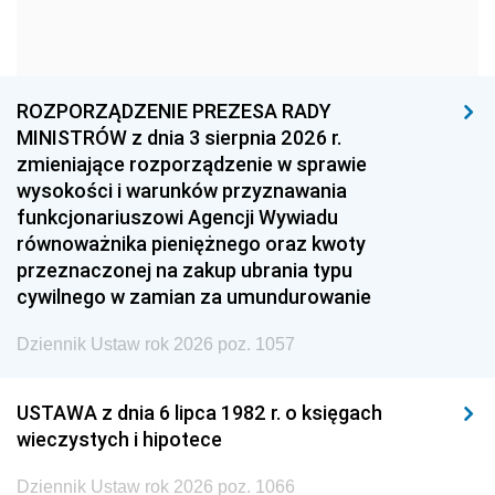
1963
1962
1961
1960
1959
1958
1957
1956
1955
ROZPORZĄDZENIE PREZESA RADY
MINISTRÓW z dnia 3 sierpnia 2026 r.
1954
1953
1952
zmieniające rozporządzenie w sprawie
1951
1950
1949
wysokości i warunków przyznawania
funkcjonariuszowi Agencji Wywiadu
1948
1947
1946
równoważnika pieniężnego oraz kwoty
1945
1944
1939
przeznaczonej na zakup ubrania typu
cywilnego w zamian za umundurowanie
1938
1937
1936
Dziennik Ustaw rok 2026 poz. 1057
1935
1934
1933
1932
1931
1930
USTAWA z dnia 6 lipca 1982 r. o księgach
1929
1928
1927
wieczystych i hipotece
1926
1925
1924
Dziennik Ustaw rok 2026 poz. 1066