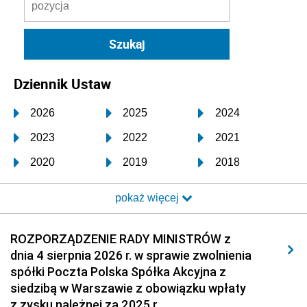
Dziennik Ustaw
2026
2025
2024
2023
2022
2021
2020
2019
2018
2017
2016
2015
pokaż więcej
2014
2013
2012
2011
2010
2009
ROZPORZĄDZENIE RADY MINISTRÓW z
dnia 4 sierpnia 2026 r. w sprawie zwolnienia
2008
2007
2006
spółki Poczta Polska Spółka Akcyjna z
2005
2004
2003
siedzibą w Warszawie z obowiązku wpłaty
z zysku należnej za 2025 r.