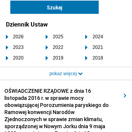
Dziennik Ustaw
2026
2025
2024
2023
2022
2021
2020
2019
2018
2017
2016
2015
pokaż więcej
2014
2013
2012
2011
2010
2009
OŚWIADCZENIE RZĄDOWE z dnia 16
listopada 2016 r. w sprawie mocy
2008
2007
2006
obowiązującej Porozumienia paryskiego do
2005
2004
2003
Ramowej konwencji Narodów
Zjednoczonych w sprawie zmian klimatu,
2002
2001
2000
sporządzonej w Nowym Jorku dnia 9 maja