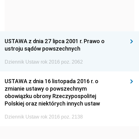
1960
1959
1958
1957
1956
1955
1954
1953
1952
1951
1950
1949
USTAWA z dnia 27 lipca 2001 r. Prawo o
ustroju sądów powszechnych
1948
1947
1946
Dziennik Ustaw rok 2016 poz. 2062
1945
1944
1939
1938
1937
1936
USTAWA z dnia 16 listopada 2016 r. o
1935
1934
1933
zmianie ustawy o powszechnym
obowiązku obrony Rzeczypospolitej
1932
1931
1930
Polskiej oraz niektórych innych ustaw
1929
1928
1927
Dziennik Ustaw rok 2016 poz. 2138
1926
1925
1924
1923
1922
1921