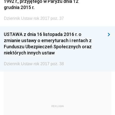
1999
1998
1997
1992 r., przyjętego w Paryżu dnia 12
grudnia 2015 r.
1996
1995
1994
Dziennik Ustaw rok 2017 poz. 37
1993
1992
1991
1990
1989
1988
USTAWA z dnia 16 listopada 2016 r. o
1987
1986
1985
zmianie ustawy o emeryturach i rentach z
Funduszu Ubezpieczeń Społecznych oraz
1984
1983
1982
niektórych innych ustaw
1981
1980
1979
Dziennik Ustaw rok 2017 poz. 38
1978
1977
1976
1975
1974
1973
1972
1971
1970
1969
1968
1967
1966
1965
1964
REKLAMA
1963
1962
1961