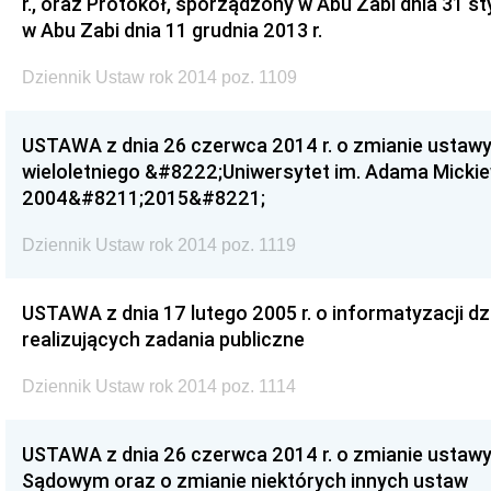
r., oraz Protokół, sporządzony w Abu Zabi dnia 31 st
w Abu Zabi dnia 11 grudnia 2013 r.
Dziennik Ustaw rok 2014 poz. 1109
USTAWA z dnia 26 czerwca 2014 r. o zmianie ustaw
wieloletniego &#8222;Uniwersytet im. Adama Micki
2004&#8211;2015&#8221;
Dziennik Ustaw rok 2014 poz. 1119
USTAWA z dnia 17 lutego 2005 r. o informatyzacji d
realizujących zadania publiczne
Dziennik Ustaw rok 2014 poz. 1114
USTAWA z dnia 26 czerwca 2014 r. o zmianie ustaw
Sądowym oraz o zmianie niektórych innych ustaw