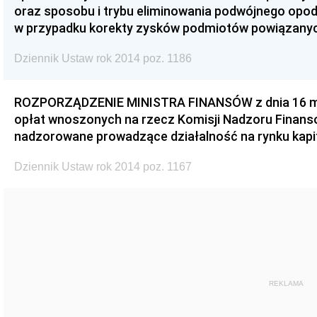
oraz sposobu i trybu eliminowania podwójnego opo
w przypadku korekty zysków podmiotów powiązany
Dziennik Ustaw rok 2014 poz. 1186
ROZPORZĄDZENIE MINISTRA FINANSÓW z dnia 16 mar
opłat wnoszonych na rzecz Komisji Nadzoru Finan
nadzorowane prowadzące działalność na rynku kap
Dziennik Ustaw rok 2014 poz. 1167
REKLAMA