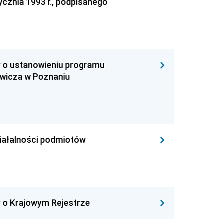
ycznia 1993 r., podpisanego
y o ustanowieniu programu
ewicza w Poznaniu
ziałalności podmiotów
y o Krajowym Rejestrze