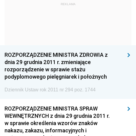
REKLAMA
1960
1959
1958
1957
1956
1955
1954
1953
1952
1951
1950
1949
1948
1947
1946
ROZPORZĄDZENIE MINISTRA ZDROWIA z
1945
1944
1939
dnia 29 grudnia 2011 r. zmieniające
rozporządzenie w sprawie stażu
1938
1937
1936
podyplomowego pielęgniarek i położnych
1935
1934
1933
Dziennik Ustaw rok 2011 nr 294 poz. 1744
1932
1931
1930
1929
1928
1927
ROZPORZĄDZENIE MINISTRA SPRAW
WEWNĘTRZNYCH z dnia 29 grudnia 2011 r.
1926
1925
1924
w sprawie określenia wzorów znaków
1923
1922
1921
nakazu, zakazu, informacyjnych i