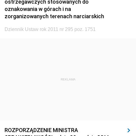
ostrzegawczych stosowanych do
1920
1919
1918
oznakowania w górach i na
zorganizowanych terenach narciarskich
Dziennik Ustaw rok 2011 nr 295 poz. 1751
REKLAMA
ROZPORZĄDZENIE MINISTRA