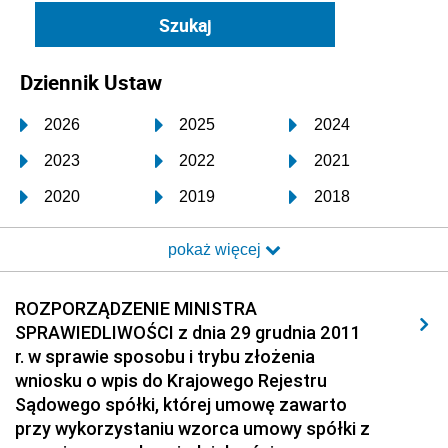
Dziennik Ustaw
2026
2025
2024
2023
2022
2021
2020
2019
2018
2017
2016
2015
pokaż więcej
2014
2013
2012
2011
2010
2009
ROZPORZĄDZENIE MINISTRA
SPRAWIEDLIWOŚCI z dnia 29 grudnia 2011
2008
2007
2006
r. w sprawie sposobu i trybu złożenia
2005
2004
2003
wniosku o wpis do Krajowego Rejestru
Sądowego spółki, której umowę zawarto
2002
2001
2000
przy wykorzystaniu wzorca umowy spółki z