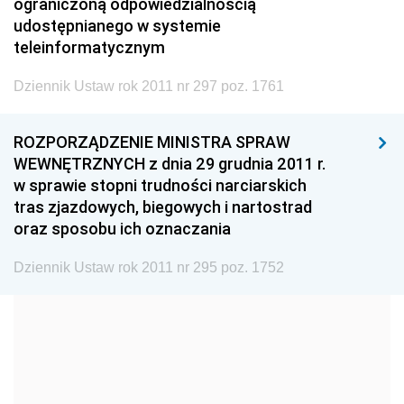
1999
1998
1997
ograniczoną odpowiedzialnością
udostępnianego w systemie
1996
1995
1994
teleinformatycznym
1993
1992
1991
Dziennik Ustaw rok 2011 nr 297 poz. 1761
1990
1989
1988
1987
1986
1985
ROZPORZĄDZENIE MINISTRA SPRAW
WEWNĘTRZNYCH z dnia 29 grudnia 2011 r.
1984
1983
1982
w sprawie stopni trudności narciarskich
1981
1980
1979
tras zjazdowych, biegowych i nartostrad
oraz sposobu ich oznaczania
1978
1977
1976
1975
1974
1973
Dziennik Ustaw rok 2011 nr 295 poz. 1752
1972
1971
1970
1969
1968
1967
1966
1965
1964
1963
1962
1961