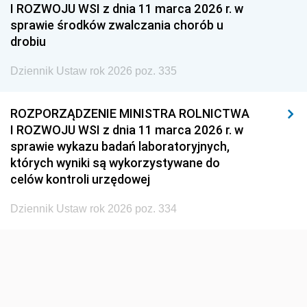
I ROZWOJU WSI z dnia 11 marca 2026 r. w
1960
1959
1958
sprawie środków zwalczania chorób u
1957
1956
1955
drobiu
1954
1953
1952
Dziennik Ustaw rok 2026 poz. 335
1951
1950
1949
ROZPORZĄDZENIE MINISTRA ROLNICTWA
1948
1947
1946
I ROZWOJU WSI z dnia 11 marca 2026 r. w
1945
1944
1939
sprawie wykazu badań laboratoryjnych,
których wyniki są wykorzystywane do
1938
1937
1936
celów kontroli urzędowej
1935
1934
1933
Dziennik Ustaw rok 2026 poz. 334
1932
1931
1930
1929
1928
1927
1926
1925
1924
1923
1922
1921