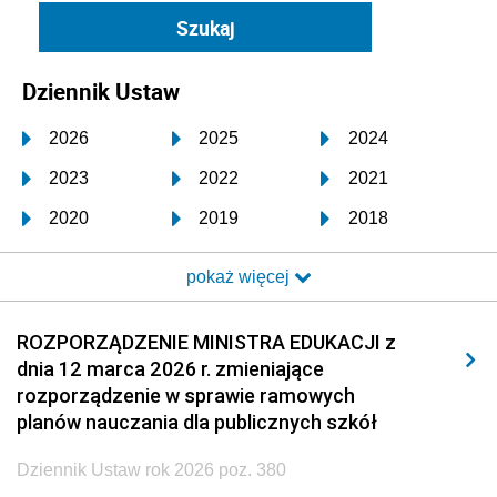
Dziennik Ustaw
2026
2025
2024
2023
2022
2021
2020
2019
2018
2017
2016
2015
pokaż więcej
2014
2013
2012
2011
2010
2009
ROZPORZĄDZENIE MINISTRA EDUKACJI z
dnia 12 marca 2026 r. zmieniające
2008
2007
2006
rozporządzenie w sprawie ramowych
2005
2004
2003
planów nauczania dla publicznych szkół
2002
2001
2000
Dziennik Ustaw rok 2026 poz. 380