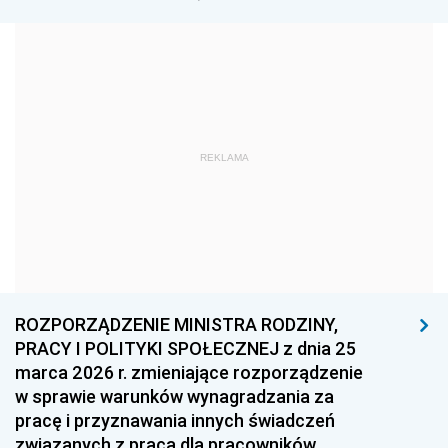
1960
1959
1958
1957
1956
1955
1954
1953
1952
1951
1950
1949
REKLAMA
1948
1947
1946
1945
1944
1939
1938
1937
1936
1935
1934
1933
1932
1931
1930
ROZPORZĄDZENIE MINISTRA RODZINY,
1929
1928
1927
PRACY I POLITYKI SPOŁECZNEJ z dnia 25
marca 2026 r. zmieniające rozporządzenie
1926
1925
1924
w sprawie warunków wynagradzania za
1923
1922
1921
pracę i przyznawania innych świadczeń
związanych z pracą dla pracowników