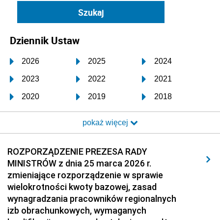
Dziennik Ustaw
2026
2025
2024
2023
2022
2021
2020
2019
2018
2017
2016
2015
pokaż więcej
2014
2013
2012
2011
2010
2009
ROZPORZĄDZENIE PREZESA RADY
MINISTRÓW z dnia 25 marca 2026 r.
2008
2007
2006
zmieniające rozporządzenie w sprawie
2005
2004
2003
wielokrotności kwoty bazowej, zasad
wynagradzania pracowników regionalnych
2002
2001
2000
izb obrachunkowych, wymaganych