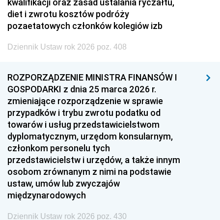
1999
1998
1997
kwalifikacji oraz zasad ustalania ryczałtu,
diet i zwrotu kosztów podróży
1996
1995
1994
pozaetatowych członków kolegiów izb
1993
1992
1991
Dziennik Ustaw rok 2026 poz. 408
1990
1989
1988
1987
1986
1985
ROZPORZĄDZENIE MINISTRA FINANSÓW I
GOSPODARKI z dnia 25 marca 2026 r.
1984
1983
1982
zmieniające rozporządzenie w sprawie
1981
1980
1979
przypadków i trybu zwrotu podatku od
towarów i usług przedstawicielstwom
1978
1977
1976
dyplomatycznym, urzędom konsularnym,
1975
1974
1973
członkom personelu tych
przedstawicielstw i urzędów, a także innym
1972
1971
1970
osobom zrównanym z nimi na podstawie
1969
1968
1967
ustaw, umów lub zwyczajów
międzynarodowych
1966
1965
1964
1963
1962
1961
Dziennik Ustaw rok 2026 poz. 430