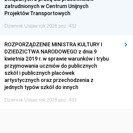
1920
1919
1918
zatrudnionych w Centrum Unijnych
Projektów Transportowych
Dziennik Ustaw rok 2026 poz. 432
ROZPORZĄDZENIE MINISTRA KULTURY I
DZIEDZICTWA NARODOWEGO z dnia 9
kwietnia 2019 r. w sprawie warunków i trybu
przyjmowania uczniów do publicznych
szkół i publicznych placówek
artystycznych oraz przechodzenia z
jednych typów szkół do innych
Dziennik Ustaw rok 2026 poz. 493