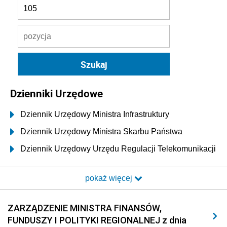
Dzienniki Urzędowe
Dziennik Urzędowy Ministra Infrastruktury
Dziennik Urzędowy Ministra Skarbu Państwa
Dziennik Urzędowy Urzędu Regulacji Telekomunikacji
i Poczty
pokaż więcej
Dziennik Urzędowy Ministra Transportu i Budownictwa
Dziennik Urzędowy Urzędu Komunikacji
ZARZĄDZENIE MINISTRA FINANSÓW,
Elektronicznej
FUNDUSZY I POLITYKI REGIONALNEJ z dnia
Dziennik Urzędowy Ministra Spraw Wewnętrznych i