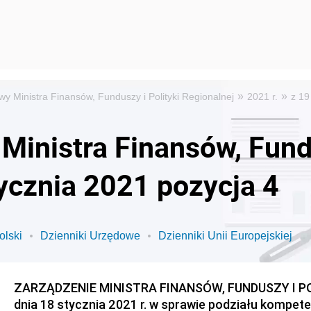
»
»
y Ministra Finansów, Funduszy i Polityki Regionalnej
2021 r.
z 19
Ministra Finansów, Fundu
tycznia 2021 pozycja 4
olski
Dzienniki Urzędowe
Dzienniki Unii Europejskiej
ZARZĄDZENIE MINISTRA FINANSÓW, FUNDUSZY I P
dnia 18 stycznia 2021 r. w sprawie podziału kompete