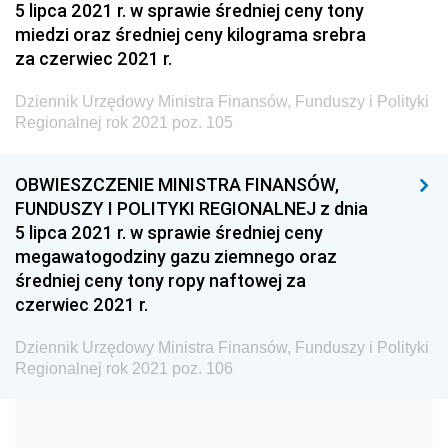
5 lipca 2021 r. w sprawie średniej ceny tony
Administracji
miedzi oraz średniej ceny kilograma srebra
Dziennik Urzędowy Ministra Transportu
za czerwiec 2021 r.
Dziennik Urzędowy Ministra Budownictwa
Dziennik Urzędowy Ministra Finansów, Funduszy i Polityki
Dziennik Urzędowy Ministra Nauki i Szkolnictwa
Regionalnej rok 2021 poz. 105
Wyższego
Dziennik Urzędowy Głównego Urzędu Miar
OBWIESZCZENIE MINISTRA FINANSÓW,
FUNDUSZY I POLITYKI REGIONALNEJ z dnia
Dziennik Urzędowy Ministra Rolnictwa i Rozwoju Wsi
5 lipca 2021 r. w sprawie średniej ceny
Dziennik Urzędowy Ministra Edukacji Narodowej i
megawatogodziny gazu ziemnego oraz
Sportu
średniej ceny tony ropy naftowej za
czerwiec 2021 r.
Dziennik Urzędowy Ministra Edukacji i Nauki
Dziennik Urzędowy Ministra Edukacji Narodowej
Dziennik Urzędowy Ministra Finansów, Funduszy i Polityki
Regionalnej rok 2021 poz. 106
Dziennik Urzędowy Ministra Gospodarki Morskiej
Dziennik Urzędowy Ministra Obrony Narodowej
Dziennik Urzędowy Komendy Głównej Państwowej