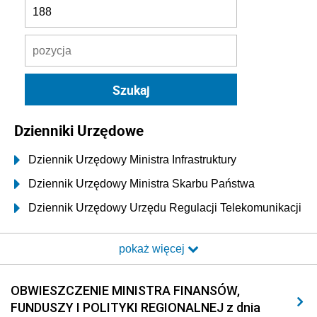
Dzienniki Urzędowe
Dziennik Urzędowy Ministra Infrastruktury
Dziennik Urzędowy Ministra Skarbu Państwa
Dziennik Urzędowy Urzędu Regulacji Telekomunikacji
i Poczty
pokaż więcej
Dziennik Urzędowy Ministra Transportu i Budownictwa
Dziennik Urzędowy Urzędu Komunikacji
OBWIESZCZENIE MINISTRA FINANSÓW,
Elektronicznej
FUNDUSZY I POLITYKI REGIONALNEJ z dnia
Dziennik Urzędowy Ministra Spraw Wewnętrznych i