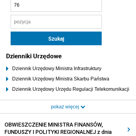
Dzienniki Urzędowe
Dziennik Urzędowy Ministra Infrastruktury
Dziennik Urzędowy Ministra Skarbu Państwa
Dziennik Urzędowy Urzędu Regulacji Telekomunikacji
i Poczty
pokaż więcej
Dziennik Urzędowy Ministra Transportu i Budownictwa
Dziennik Urzędowy Urzędu Komunikacji
OBWIESZCZENIE MINISTRA FINANSÓW,
Elektronicznej
FUNDUSZY I POLITYKI REGIONALNEJ z dnia
Dziennik Urzędowy Ministra Spraw Wewnętrznych i