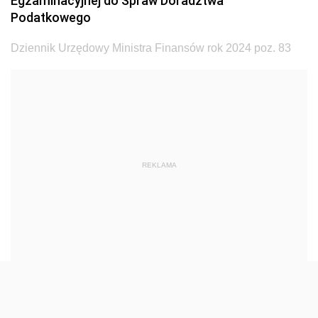
Egzaminacyjnej do Spraw Doradztwa
Dziennik Urzędowy Ministra Transportu
Podatkowego
Dziennik Urzędowy Ministra Budownictwa
Dziennik Urzędowy Ministra Finansów rok 2024 poz. 83
Dziennik Urzędowy Ministra Nauki i Szkolnictwa
Wyższego
Dziennik Urzędowy Głównego Urzędu Miar
Dziennik Urzędowy Ministra Rolnictwa i Rozwoju Wsi
Dziennik Urzędowy Ministra Edukacji Narodowej i
REKLAMA
Sportu
Dziennik Urzędowy Ministra Edukacji i Nauki
Dziennik Urzędowy Ministra Edukacji Narodowej
Dziennik Urzędowy Ministra Gospodarki Morskiej
Dziennik Urzędowy Ministra Obrony Narodowej
Dziennik Urzędowy Komendy Głównej Państwowej
Straży Pożarnej