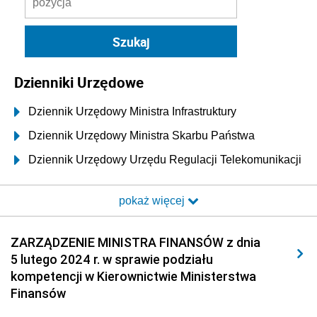
Dzienniki Urzędowe
Dziennik Urzędowy Ministra Infrastruktury
Dziennik Urzędowy Ministra Skarbu Państwa
Dziennik Urzędowy Urzędu Regulacji Telekomunikacji
i Poczty
pokaż więcej
Dziennik Urzędowy Ministra Transportu i Budownictwa
Dziennik Urzędowy Urzędu Komunikacji
ZARZĄDZENIE MINISTRA FINANSÓW z dnia
Elektronicznej
5 lutego 2024 r. w sprawie podziału
Dziennik Urzędowy Ministra Spraw Wewnętrznych i
kompetencji w Kierownictwie Ministerstwa
Administracji
Finansów
Dziennik Urzędowy Ministra Transportu