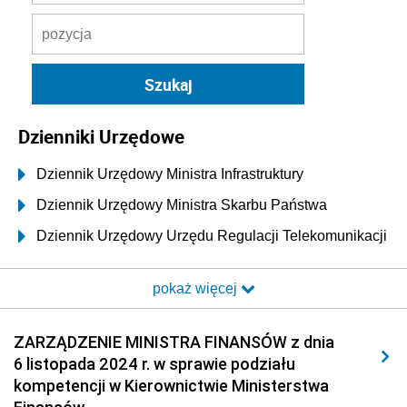
Dzienniki Urzędowe
Dziennik Urzędowy Ministra Infrastruktury
Dziennik Urzędowy Ministra Skarbu Państwa
Dziennik Urzędowy Urzędu Regulacji Telekomunikacji
i Poczty
pokaż więcej
Dziennik Urzędowy Ministra Transportu i Budownictwa
Dziennik Urzędowy Urzędu Komunikacji
ZARZĄDZENIE MINISTRA FINANSÓW z dnia
Elektronicznej
6 listopada 2024 r. w sprawie podziału
Dziennik Urzędowy Ministra Spraw Wewnętrznych i
kompetencji w Kierownictwie Ministerstwa
Administracji