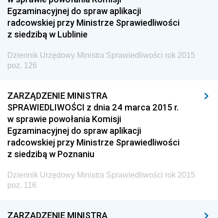
2023
Egzaminacyjnej do spraw aplikacji
radcowskiej przy Ministrze Sprawiedliwości
2022
z siedzibą w Lublinie
2021
Dziennik Urzędowy Ministra Sprawiedliwości rok 2015
2020
poz. 126
2019
2018
ZARZĄDZENIE MINISTRA
2017
SPRAWIEDLIWOŚCI z dnia 24 marca 2015 r.
w sprawie powołania Komisji
2016
Egzaminacyjnej do spraw aplikacji
2015
radcowskiej przy Ministrze Sprawiedliwości
z siedzibą w Poznaniu
z 31 grudnia 2015 pozycje 266-284
z 30 grudnia 2015 pozycje 263-265
Dziennik Urzędowy Ministra Sprawiedliwości rok 2015
poz. 116
z 29 grudnia 2015 pozycja 262
z 28 grudnia 2015 pozycje 252-261
ZARZĄDZENIE MINISTRA