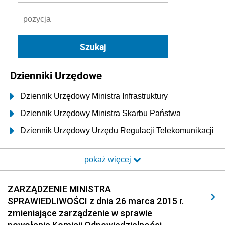
Dzienniki Urzędowe
Dziennik Urzędowy Ministra Infrastruktury
Dziennik Urzędowy Ministra Skarbu Państwa
Dziennik Urzędowy Urzędu Regulacji Telekomunikacji
i Poczty
pokaż więcej
Dziennik Urzędowy Ministra Transportu i Budownictwa
Dziennik Urzędowy Urzędu Komunikacji
ZARZĄDZENIE MINISTRA
Elektronicznej
SPRAWIEDLIWOŚCI z dnia 26 marca 2015 r.
Dziennik Urzędowy Ministra Spraw Wewnętrznych i
zmieniające zarządzenie w sprawie
Administracji