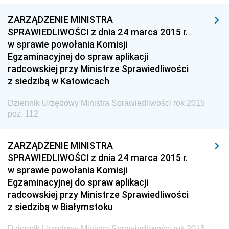
z 5 listopada 2015 pozycja 231
ZARZĄDZENIE MINISTRA
SPRAWIEDLIWOŚCI z dnia 24 marca 2015 r.
z 4 listopada 2015 pozycja 230
w sprawie powołania Komisji
z 30 października 2015 pozycje 227-229
Egzaminacyjnej do spraw aplikacji
radcowskiej przy Ministrze Sprawiedliwości
z 29 października 2015 pozycja 226
z siedzibą w Katowicach
z 21 października 2015 pozycje 224-225
z 19 października 2015 pozycja 223
Dziennik Urzędowy Ministra Sprawiedliwości rok 2015
poz. 112
z 14 października 2015 pozycja 222
z 9 października 2015 pozycja 221
ZARZĄDZENIE MINISTRA
z 1 października 2015 pozycja 220
SPRAWIEDLIWOŚCI z dnia 24 marca 2015 r.
w sprawie powołania Komisji
z 30 września 2015 pozycja 219
Egzaminacyjnej do spraw aplikacji
z 28 września 2015 pozycja 218
radcowskiej przy Ministrze Sprawiedliwości
z siedzibą w Białymstoku
z 24 września 2015 pozycje 216-217
z 22 września 2015 pozycja 215
Dziennik Urzędowy Ministra Sprawiedliwości rok 2015