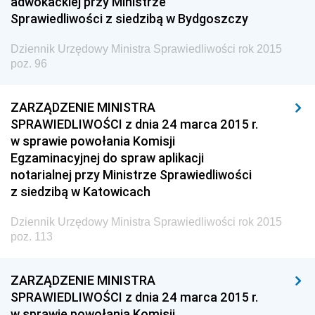
adwokackiej przy Ministrze
Dziennik Urzędowy Ministra Rodziny, Pracy i Polityki
Sprawiedliwości z siedzibą w Bydgoszczy
Społecznej
Dziennik Urzędowy Ministra Sprawiedliwości rok 2015
Dziennik Urzędowy Ministra Cyfryzacji
poz. 96
Dziennik Urzędowy Ministra Rozwoju
Dziennik Urzędowy Ministra Infrastruktury i
ZARZĄDZENIE MINISTRA
Budownictwa
SPRAWIEDLIWOŚCI z dnia 24 marca 2015 r.
w sprawie powołania Komisji
Dziennik Urzędowy Ministra Gospodarki Morskiej i
Egzaminacyjnej do spraw aplikacji
Żeglugi Śródlądowej
notarialnej przy Ministrze Sprawiedliwości
Dziennik Urzędowy Ministra Energii
z siedzibą w Katowicach
Dziennik Urzędowy Ministra Finansów
Dziennik Urzędowy Ministra Sprawiedliwości rok 2015
Dziennik Urzędowy Ministra Sprawiedliwości
poz. 113
2026
2025
ZARZĄDZENIE MINISTRA
SPRAWIEDLIWOŚCI z dnia 24 marca 2015 r.
2024
w sprawie powołania Komisji