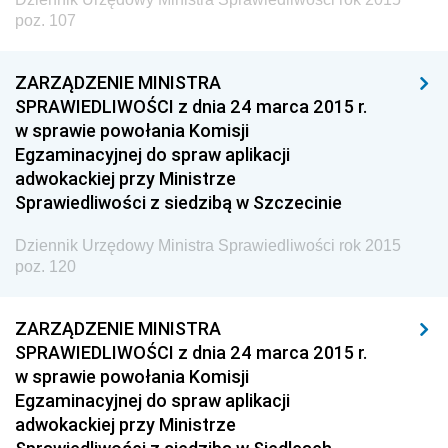
poz. 107
z 18 września 2015 pozycja 214
z 14 września 2015 pozycja 213
ZARZĄDZENIE MINISTRA
z 11 września 2015 pozycja 212
SPRAWIEDLIWOŚCI z dnia 24 marca 2015 r.
z 9 września 2015 pozycja 211
w sprawie powołania Komisji
Egzaminacyjnej do spraw aplikacji
z 4 września 2015 pozycje 209-210
adwokackiej przy Ministrze
z 1 września 2015 pozycje 201-208
Sprawiedliwości z siedzibą w Szczecinie
z 27 sierpnia 2015 pozycja 200
Dziennik Urzędowy Ministra Sprawiedliwości rok 2015
z 25 sierpnia 2015 pozycja 199
poz. 120
z 24 sierpnia 2015 pozycja 198
ZARZĄDZENIE MINISTRA
z 20 sierpnia 2015 pozycja 197
SPRAWIEDLIWOŚCI z dnia 24 marca 2015 r.
z 19 sierpnia 2015 pozycja 196
w sprawie powołania Komisji
Egzaminacyjnej do spraw aplikacji
z 14 sierpnia 2015 pozycja 195
adwokackiej przy Ministrze
z 12 sierpnia 2015 pozycja 194