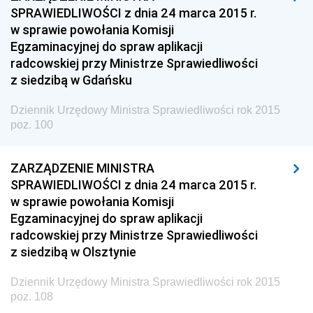
z 23 grudnia 2015 pozycje 247-251
SPRAWIEDLIWOŚCI z dnia 24 marca 2015 r.
z 22 grudnia 2015 pozycja 246
w sprawie powołania Komisji
Egzaminacyjnej do spraw aplikacji
z 18 grudnia 2015 pozycja 245
radcowskiej przy Ministrze Sprawiedliwości
z 16 grudnia 2015 pozycja 244
z siedzibą w Gdańsku
z 11 grudnia 2015 pozycja 243
Dziennik Urzędowy Ministra Sprawiedliwości rok 2015
z 9 grudnia 2015 pozycje 241-242
poz. 100
z 4 grudnia 2015 pozycja 240
ZARZĄDZENIE MINISTRA
z 3 grudnia 2015 pozycja 239
SPRAWIEDLIWOŚCI z dnia 24 marca 2015 r.
z 2 grudnia 2015 pozycja 238
w sprawie powołania Komisji
z 1 grudnia 2015 pozycje 236-237
Egzaminacyjnej do spraw aplikacji
radcowskiej przy Ministrze Sprawiedliwości
z 27 listopada 2015 pozycja 235
z siedzibą w Olsztynie
z 12 listopada 2015 pozycja 234
Dziennik Urzędowy Ministra Sprawiedliwości rok 2015
z 10 listopada 2015 pozycja 233
poz. 108
z 6 listopada 2015 pozycja 232