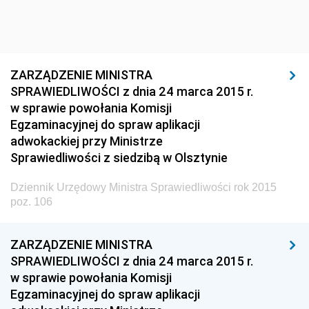
Dziennik Urzędowy Ministra Infrastruktury i Rozwoju
Dziennik Urzędowy Głównego Inspektoratu Ochrony
Środowiska
ZARZĄDZENIE MINISTRA
Dziennik Urzędowy Generalnej Dyrekcji Ochrony
SPRAWIEDLIWOŚCI z dnia 24 marca 2015 r.
Środowiska
w sprawie powołania Komisji
Dziennik Urzędowy Ministerstwa Administracji,
Egzaminacyjnej do spraw aplikacji
Gospodarki Terenowej i Ochrony Środowiska
adwokackiej przy Ministrze
Sprawiedliwości z siedzibą w Olsztynie
Dziennik Urzędowy Ministerstwa Administracji i
Gospodarki Przestrzennej
Dziennik Urzędowy Ministra Sprawiedliwości rok 2015
Dziennik Urzędowy Unii Europejskiej, L
poz. 106
Dziennik Urzędowy Ministerstwa Komunikacji
ZARZĄDZENIE MINISTRA
Dziennik Urzędowy Ministerstwa Przemysłu
SPRAWIEDLIWOŚCI z dnia 24 marca 2015 r.
Chemicznego i Lekkiego
w sprawie powołania Komisji
Dziennik Urzędowy Ministerstwa Rolnictwa i
Egzaminacyjnej do spraw aplikacji
Gospodarki Żywnościowej