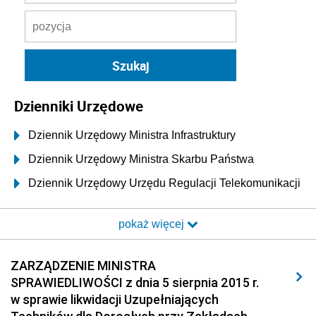
Dzienniki Urzędowe
Dziennik Urzędowy Ministra Infrastruktury
Dziennik Urzędowy Ministra Skarbu Państwa
Dziennik Urzędowy Urzędu Regulacji Telekomunikacji
i Poczty
pokaż więcej
Dziennik Urzędowy Ministra Transportu i Budownictwa
Dziennik Urzędowy Urzędu Komunikacji
ZARZĄDZENIE MINISTRA
Elektronicznej
SPRAWIEDLIWOŚCI z dnia 5 sierpnia 2015 r.
Dziennik Urzędowy Ministra Spraw Wewnętrznych i
w sprawie likwidacji Uzupełniających
Administracji