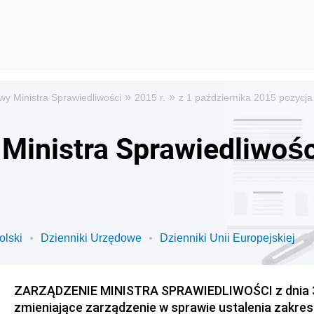
»
»
wy Ministra Sprawiedliwości
2015 r.
z 1 października 2015 pozycja
Ministra Sprawiedliwośc
olski
Dzienniki Urzędowe
Dzienniki Unii Europejskiej
ZARZĄDZENIE MINISTRA SPRAWIEDLIWOŚCI z dnia 30
zmieniające zarządzenie w sprawie ustalenia zakre