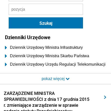
Dzienniki Urzędowe
Dziennik Urzędowy Ministra Infrastruktury
Dziennik Urzędowy Ministra Skarbu Państwa
Dziennik Urzędowy Urzędu Regulacji Telekomunikacji
i Poczty
pokaż więcej
Dziennik Urzędowy Ministra Transportu i Budownictwa
Dziennik Urzędowy Urzędu Komunikacji
ZARZĄDZENIE MINISTRA
Elektronicznej
SPRAWIEDLIWOŚCI z dnia 17 grudnia 2015
Dziennik Urzędowy Ministra Spraw Wewnętrznych i
r. zmieniające zarządzenie w sprawie
Administracji