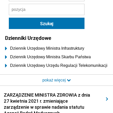
Dzienniki Urzędowe
Dziennik Urzędowy Ministra Infrastruktury
Dziennik Urzędowy Ministra Skarbu Państwa
Dziennik Urzędowy Urzędu Regulacji Telekomunikacji
i Poczty
pokaż więcej
Dziennik Urzędowy Ministra Transportu i Budownictwa
Dziennik Urzędowy Urzędu Komunikacji
ZARZĄDZENIE MINISTRA ZDROWIA z dnia
Elektronicznej
27 kwietnia 2021 r. zmieniające
Dziennik Urzędowy Ministra Spraw Wewnętrznych i
zarządzenie w sprawie nadania statutu
Administracji