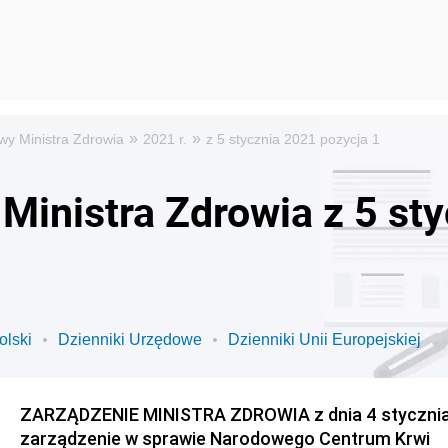
»
»
wy Ministra Zdrowia
2021 r.
z 5 stycznia 2021 pozycja 1
Ministra Zdrowia z 5 st
olski
Dzienniki Urzędowe
Dzienniki Unii Europejskiej
ZARZĄDZENIE MINISTRA ZDROWIA z dnia 4 stycznia 
zarządzenie w sprawie Narodowego Centrum Krwi