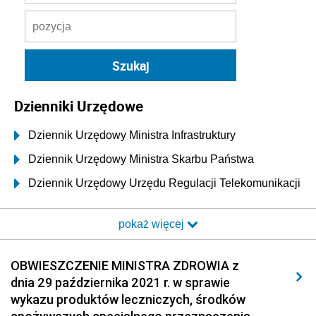
Dzienniki Urzędowe
Dziennik Urzędowy Ministra Infrastruktury
Dziennik Urzędowy Ministra Skarbu Państwa
Dziennik Urzędowy Urzędu Regulacji Telekomunikacji
i Poczty
pokaż więcej
Dziennik Urzędowy Ministra Transportu i Budownictwa
Dziennik Urzędowy Urzędu Komunikacji
OBWIESZCZENIE MINISTRA ZDROWIA z
Elektronicznej
dnia 29 października 2021 r. w sprawie
Dziennik Urzędowy Ministra Spraw Wewnętrznych i
wykazu produktów leczniczych, środków
Administracji