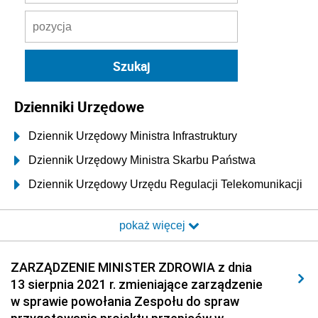
Dzienniki Urzędowe
Dziennik Urzędowy Ministra Infrastruktury
Dziennik Urzędowy Ministra Skarbu Państwa
Dziennik Urzędowy Urzędu Regulacji Telekomunikacji
i Poczty
pokaż więcej
Dziennik Urzędowy Ministra Transportu i Budownictwa
Dziennik Urzędowy Urzędu Komunikacji
ZARZĄDZENIE MINISTER ZDROWIA z dnia
Elektronicznej
13 sierpnia 2021 r. zmieniające zarządzenie
Dziennik Urzędowy Ministra Spraw Wewnętrznych i
w sprawie powołania Zespołu do spraw
Administracji