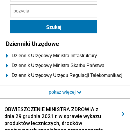
Dzienniki Urzędowe
Dziennik Urzędowy Ministra Infrastruktury
Dziennik Urzędowy Ministra Skarbu Państwa
Dziennik Urzędowy Urzędu Regulacji Telekomunikacji
i Poczty
pokaż więcej
Dziennik Urzędowy Ministra Transportu i Budownictwa
Dziennik Urzędowy Urzędu Komunikacji
OBWIESZCZENIE MINISTRA ZDROWIA z
Elektronicznej
dnia 29 grudnia 2021 r. w sprawie wykazu
Dziennik Urzędowy Ministra Spraw Wewnętrznych i
produktów leczniczych, środków
Administracji