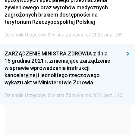
spożywczych specjalnego przeznaczenia
Dziennik Urzędowy Ministra Transportu
żywieniowego oraz wyrobów medycznych
zagrożonych brakiem dostępności na
Dziennik Urzędowy Ministra Budownictwa
terytorium Rzeczypospolitej Polskiej
Dziennik Urzędowy Ministra Nauki i Szkolnictwa
Wyższego
Dziennik Urzędowy Ministra Zdrowia rok 2021 poz. 109
Dziennik Urzędowy Głównego Urzędu Miar
ZARZĄDZENIE MINISTRA ZDROWIA z dnia
Dziennik Urzędowy Ministra Rolnictwa i Rozwoju Wsi
15 grudnia 2021 r. zmieniające zarządzenie
Dziennik Urzędowy Ministra Edukacji Narodowej i
w sprawie wprowadzenia instrukcji
Sportu
kancelaryjnej i jednolitego rzeczowego
wykazu akt w Ministerstwie Zdrowia
Dziennik Urzędowy Ministra Edukacji i Nauki
Dziennik Urzędowy Ministra Edukacji Narodowej
Dziennik Urzędowy Ministra Zdrowia rok 2021 poz. 110
Dziennik Urzędowy Ministra Gospodarki Morskiej
Dziennik Urzędowy Ministra Obrony Narodowej
Dziennik Urzędowy Komendy Głównej Państwowej
Straży Pożarnej