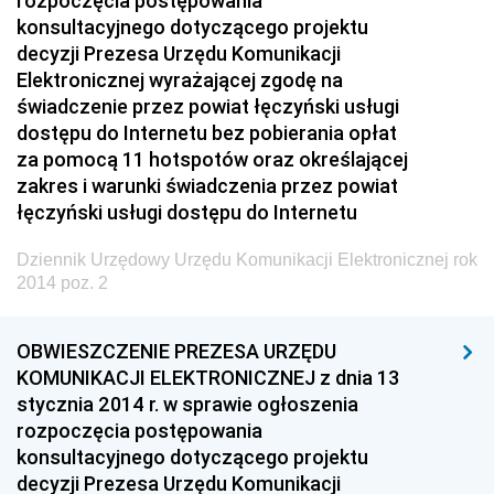
rozpoczęcia postępowania
konsultacyjnego dotyczącego projektu
2024
decyzji Prezesa Urzędu Komunikacji
2023
Elektronicznej wyrażającej zgodę na
2022
świadczenie przez powiat łęczyński usługi
dostępu do Internetu bez pobierania opłat
2021
za pomocą 11 hotspotów oraz określającej
2020
zakres i warunki świadczenia przez powiat
łęczyński usługi dostępu do Internetu
2019
2018
Dziennik Urzędowy Urzędu Komunikacji Elektronicznej rok
2014 poz. 2
2017
2016
OBWIESZCZENIE PREZESA URZĘDU
2015
KOMUNIKACJI ELEKTRONICZNEJ z dnia 13
stycznia 2014 r. w sprawie ogłoszenia
2014
rozpoczęcia postępowania
z 23 grudnia 2014 pozycja 79
konsultacyjnego dotyczącego projektu
z 22 grudnia 2014 pozycje 76-78
decyzji Prezesa Urzędu Komunikacji