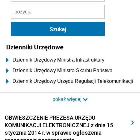
Dzienniki Urzędowe
Dziennik Urzędowy Ministra Infrastruktury
Dziennik Urzędowy Ministra Skarbu Państwa
Dziennik Urzędowy Urzędu Regulacji Telekomunikacji
i Poczty
pokaż więcej
Dziennik Urzędowy Ministra Transportu i Budownictwa
Dziennik Urzędowy Urzędu Komunikacji
OBWIESZCZENIE PREZESA URZĘDU
Elektronicznej
KOMUNIKACJI ELEKTRONICZNEJ z dnia 15
2026
stycznia 2014 r. w sprawie ogłoszenia
2025