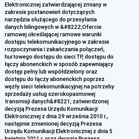
Elektronicznej zatwierdzającej zmiany w
z 18 grudnia 2014 pozycje 73-75
zakresie postanowień dotyczących
z 12 grudnia 2014 pozycje 71-72
narzędzia służącego do przesyłania
z 9 grudnia 2014 pozycja 70
danych bilingowych w &#8222;Ofercie
ramowej określającej ramowe warunki
z 27 listopada 2014 pozycja 69
dostępu telekomunikacyjnego w zakresie
z 25 listopada 2014 pozycje 65-68
rozpoczynania i zakańczania połączeń,
hurtowego dostępu do sieci TP, dostępu do
z 20 listopada 2014 pozycja 64
łączy abonenckich w sposób zapewniający
z 18 listopada 2014 pozycja 63
dostęp pełny lub współdzielony oraz
dostępu do łączy abonenckich poprzez
z 13 listopada 2014 pozycje 61-62
węzły sieci telekomunikacyjnej na potrzeby
z 31 października 2014 pozycja 60
sprzedaży usług szerokopasmowej
z 29 października 2014 pozycja 59
transmisji danych&#8221; zatwierdzonej
decyzją Prezesa Urzędu Komunikacji
z 23 października 2014 pozycje 57-58
Elektronicznej z dnia 29 września 2010 r.,
z 20 października 2014 pozycje 55-56
następnie zmienionej decyzją Prezesa
Urzędu Komunikacji Elektronicznej z dnia 5
z 23 września 2014 pozycje 53-54
kwietnia 2011 r. oraz decyzją Prezesa