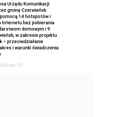
esa Urzędu Komunikacji
rzez gminę Czerwieńsk
a pomocą 14 hotspotów i
 Internetu bez pobierania
odarstwom domowym i 9
eńsk, w zakresie projektu
 – przeciwdziałanie
kres i warunki świadczenia
u
2014 poz. 52