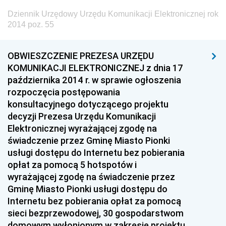
z 18 grudnia 2014 pozycje 73-75
Dziennik Urzędowy Urzędu Komunikacji Elektronicznej rok
z 12 grudnia 2014 pozycje 71-72
2014 poz. 55
z 9 grudnia 2014 pozycja 70
OBWIESZCZENIE PREZESA URZĘDU
z 27 listopada 2014 pozycja 69
KOMUNIKACJI ELEKTRONICZNEJ z dnia 17
z 25 listopada 2014 pozycje 65-68
października 2014 r. w sprawie ogłoszenia
rozpoczęcia postępowania
z 20 listopada 2014 pozycja 64
konsultacyjnego dotyczącego projektu
z 18 listopada 2014 pozycja 63
decyzji Prezesa Urzędu Komunikacji
Elektronicznej wyrażającej zgodę na
z 13 listopada 2014 pozycje 61-62
świadczenie przez Gminę Miasto Pionki
z 31 października 2014 pozycja 60
usługi dostępu do Internetu bez pobierania
z 29 października 2014 pozycja 59
opłat za pomocą 5 hotspotów i
wyrażającej zgodę na świadczenie przez
z 23 października 2014 pozycje 57-58
Gminę Miasto Pionki usługi dostępu do
z 20 października 2014 pozycje 55-56
Internetu bez pobierania opłat za pomocą
sieci bezprzewodowej, 30 gospodarstwom
z 23 września 2014 pozycje 53-54
domowym wyłonionym w zakresie projektu