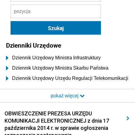
Dzienniki Urzędowe
Dziennik Urzędowy Ministra Infrastruktury
Dziennik Urzędowy Ministra Skarbu Państwa
Dziennik Urzędowy Urzędu Regulacji Telekomunikacji
i Poczty
pokaż więcej
Dziennik Urzędowy Ministra Transportu i Budownictwa
Dziennik Urzędowy Urzędu Komunikacji
OBWIESZCZENIE PREZESA URZĘDU
Elektronicznej
KOMUNIKACJI ELEKTRONICZNEJ z dnia 17
2026
października 2014 r. w sprawie ogłoszenia
2025