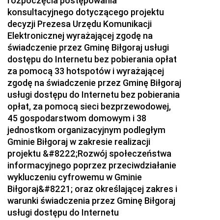
rozpoczęcia postępowania
konsultacyjnego dotyczącego projektu
2024
decyzji Prezesa Urzędu Komunikacji
2023
Elektronicznej wyrażającej zgodę na
2022
świadczenie przez Gminę Biłgoraj usługi
dostępu do Internetu bez pobierania opłat
2021
za pomocą 33 hotspotów i wyrażającej
2020
zgodę na świadczenie przez Gminę Biłgoraj
usługi dostępu do Internetu bez pobierania
2019
opłat, za pomocą sieci bezprzewodowej,
2018
45 gospodarstwom domowym i 38
jednostkom organizacyjnym podległym
2017
Gminie Biłgoraj w zakresie realizacji
2016
projektu &#8222;Rozwój społeczeństwa
2015
informacyjnego poprzez przeciwdziałanie
wykluczeniu cyfrowemu w Gminie
2014
Biłgoraj&#8221; oraz określającej zakres i
z 23 grudnia 2014 pozycja 79
warunki świadczenia przez Gminę Biłgoraj
z 22 grudnia 2014 pozycje 76-78
usługi dostępu do Internetu