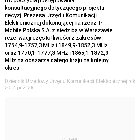
rozpoczęcia postępowania
konsultacyjnego dotyczącego projektu
2024
decyzji Prezesa Urzędu Komunikacji
2023
Elektronicznej dokonującej na rzecz T-
2022
Mobile Polska S.A. z siedzibą w Warszawie
rezerwacji częstotliwości z zakresów
2021
1754,9-1757,3 MHz i 1849,9-1852,3 MHz
2020
oraz 1770,1-1777,3 MHz i 1865,1-1872,3
MHz na obszarze całego kraju na kolejny
2019
okres
2018
Dziennik Urzędowy Urzędu Komunikacji Elektronicznej rok
2017
2014 poz. 26
2016
2015
2014
z 23 grudnia 2014 pozycja 79
z 22 grudnia 2014 pozycje 76-78
REKLAMA