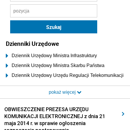
Dzienniki Urzędowe
Dziennik Urzędowy Ministra Infrastruktury
Dziennik Urzędowy Ministra Skarbu Państwa
Dziennik Urzędowy Urzędu Regulacji Telekomunikacji
i Poczty
pokaż więcej
Dziennik Urzędowy Ministra Transportu i Budownictwa
Dziennik Urzędowy Urzędu Komunikacji
OBWIESZCZENIE PREZESA URZĘDU
Elektronicznej
KOMUNIKACJI ELEKTRONICZNEJ z dnia 21
2026
maja 2014 r. w sprawie ogłoszenia
2025