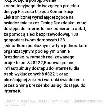
rozpoczęcia postępowania
konsultacyjnego dotyczącego projektu
2024
decyzji Prezesa Urzędu Komunikacji
2023
Elektronicznej wyrażającej zgodę na
2022
świadczenie przez Gminę Drezdenko usługi
dostępu do Internetu bez pobierania opłat,
2021
za pomocą sieci bezprzewodowej, 130
2020
gospodarstwom domowym i 23
jednostkom publicznym, w tym jednostkom
2019
organizacyjnym podległym Gminie
2018
Drezdenko, w ramach realizowanego
projektu pn. &#8222;Budowa gminnej
2017
infrastruktury dostępu do Internetu dla
2016
osób wykluczonych&#8221; oraz
2015
określającej zakres i warunki świadczenia
przez Gminę Drezdenko usługi dostępu do
2014
Internetu
z 23 grudnia 2014 pozycja 79
Dziennik Urzędowy Urzędu Komunikacji Elektronicznej rok
z 22 grudnia 2014 pozycje 76-78