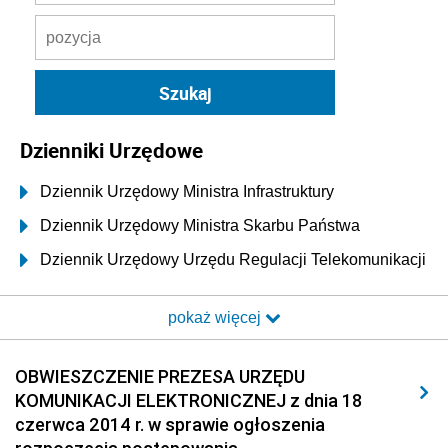
Dzienniki Urzędowe
Dziennik Urzędowy Ministra Infrastruktury
Dziennik Urzędowy Ministra Skarbu Państwa
Dziennik Urzędowy Urzędu Regulacji Telekomunikacji
i Poczty
pokaż więcej
Dziennik Urzędowy Ministra Transportu i Budownictwa
Dziennik Urzędowy Urzędu Komunikacji
OBWIESZCZENIE PREZESA URZĘDU
Elektronicznej
KOMUNIKACJI ELEKTRONICZNEJ z dnia 18
2026
czerwca 2014 r. w sprawie ogłoszenia
2025