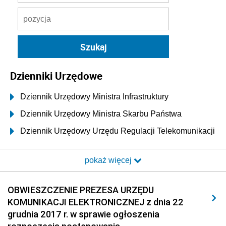
Dzienniki Urzędowe
Dziennik Urzędowy Ministra Infrastruktury
Dziennik Urzędowy Ministra Skarbu Państwa
Dziennik Urzędowy Urzędu Regulacji Telekomunikacji
i Poczty
pokaż więcej
Dziennik Urzędowy Ministra Transportu i Budownictwa
Dziennik Urzędowy Urzędu Komunikacji
OBWIESZCZENIE PREZESA URZĘDU
Elektronicznej
KOMUNIKACJI ELEKTRONICZNEJ z dnia 22
2026
grudnia 2017 r. w sprawie ogłoszenia
2025