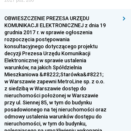
2017 poz. 200
z 15 grudnia 2017 pozycje 194-195
z 13 grudnia 2017 pozycje 191-193
OBWIESZCZENIE PREZESA URZĘDU
z 8 grudnia 2017 pozycje 189-190
KOMUNIKACJI ELEKTRONICZNEJ z dnia 19
grudnia 2017 r. w sprawie ogłoszenia
z 7 grudnia 2017 pozycja 188
rozpoczęcia postępowania
z 6 grudnia 2017 pozycja 187
konsultacyjnego dotyczącego projektu
decyzji Prezesa Urzędu Komunikacji
z 5 grudnia 2017 pozycja 186
Elektronicznej w sprawie ustalenia
z 4 grudnia 2017 pozycja 185
warunków, na jakich Spółdzielnia
Mieszkaniowa &#8222;Starówka&#8221;
z 30 listopada 2017 pozycje 183-184
w Warszawie zapewni MetroLine sp. z o.o.
z 24 listopada 2017 pozycja 182
z siedzibą w Warszawie dostęp do
z 22 listopada 2017 pozycja 181
nieruchomości położonej w Warszawie
przy ul. Siennej 85, w tym do budynku
z 16 listopada 2017 pozycje 179-180
posadowionego na tej nieruchomości oraz
z 9 listopada 2017 pozycje 177-178
odmowy ustalenia warunków dostępu do
nieruchomości, w tym do budynku,
z 8 listopada 2017 pozycja 176
polegającego na umożliwieniu wykonania