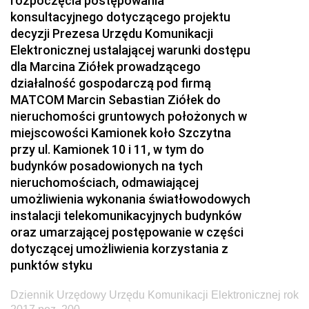
rozpoczęcia postępowania
konsultacyjnego dotyczącego projektu
2024
decyzji Prezesa Urzędu Komunikacji
2023
Elektronicznej ustalającej warunki dostępu
2022
dla Marcina Ziółek prowadzącego
działalność gospodarczą pod firmą
2021
MATCOM Marcin Sebastian Ziółek do
2020
nieruchomości gruntowych położonych w
miejscowości Kamionek koło Szczytna
2019
przy ul. Kamionek 10 i 11, w tym do
2018
budynków posadowionych na tych
nieruchomościach, odmawiającej
2017
umożliwienia wykonania światłowodowych
z 29 grudnia 2017 pozycja 202
instalacji telekomunikacyjnych budynków
z 28 grudnia 2017 pozycje 200-201
oraz umarzającej postępowanie w części
dotyczącej umożliwienia korzystania z
z 22 grudnia 2017 pozycja 199
punktów styku
z 21 grudnia 2017 pozycje 197-198
Dziennik Urzędowy Urzędu Komunikacji Elektronicznej rok
z 20 grudnia 2017 pozycja 196