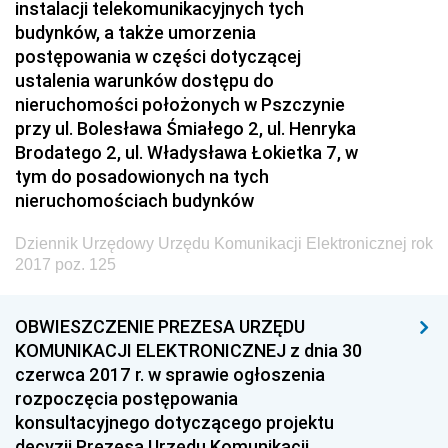
instalacji telekomunikacyjnych tych
z 15 grudnia 2017 pozycje 194-195
budynków, a także umorzenia
z 13 grudnia 2017 pozycje 191-193
postępowania w części dotyczącej
ustalenia warunków dostępu do
z 8 grudnia 2017 pozycje 189-190
nieruchomości położonych w Pszczynie
z 7 grudnia 2017 pozycja 188
przy ul. Bolesława Śmiałego 2, ul. Henryka
Brodatego 2, ul. Władysława Łokietka 7, w
z 6 grudnia 2017 pozycja 187
tym do posadowionych na tych
z 5 grudnia 2017 pozycja 186
nieruchomościach budynków
z 4 grudnia 2017 pozycja 185
Dziennik Urzędowy Urzędu Komunikacji Elektronicznej rok
z 30 listopada 2017 pozycje 183-184
2017 poz. 125
z 24 listopada 2017 pozycja 182
z 22 listopada 2017 pozycja 181
OBWIESZCZENIE PREZESA URZĘDU
KOMUNIKACJI ELEKTRONICZNEJ z dnia 30
z 16 listopada 2017 pozycje 179-180
czerwca 2017 r. w sprawie ogłoszenia
z 9 listopada 2017 pozycje 177-178
rozpoczęcia postępowania
konsultacyjnego dotyczącego projektu
z 8 listopada 2017 pozycja 176
decyzji Prezesa Urzędu Komunikacji