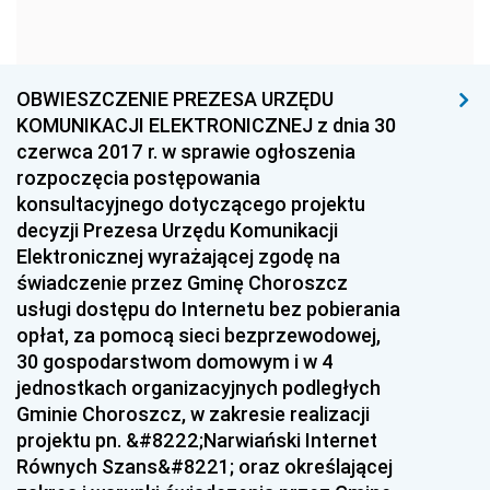
z 26 września 2017 pozycje 151-152
z 25 września 2017 pozycja 150
z 15 września 2017 pozycje 148-149
OBWIESZCZENIE PREZESA URZĘDU
z 14 września 2017 pozycja 147
KOMUNIKACJI ELEKTRONICZNEJ z dnia 30
czerwca 2017 r. w sprawie ogłoszenia
z 13 września 2017 pozycje 142-146
rozpoczęcia postępowania
z 12 września 2017 pozycja 141
konsultacyjnego dotyczącego projektu
z 8 września 2017 pozycja 140
decyzji Prezesa Urzędu Komunikacji
Elektronicznej wyrażającej zgodę na
z 1 września 2017 pozycja 139
świadczenie przez Gminę Choroszcz
z 31 sierpnia 2017 pozycja 138
usługi dostępu do Internetu bez pobierania
opłat, za pomocą sieci bezprzewodowej,
z 30 sierpnia 2017 pozycja 137
30 gospodarstwom domowym i w 4
z 25 sierpnia 2017 pozycja 136
jednostkach organizacyjnych podległych
Gminie Choroszcz, w zakresie realizacji
z 23 sierpnia 2017 pozycje 134-135
projektu pn. &#8222;Narwiański Internet
z 18 sierpnia 2017 pozycja 133
Równych Szans&#8221; oraz określającej
z 9 sierpnia 2017 pozycja 132