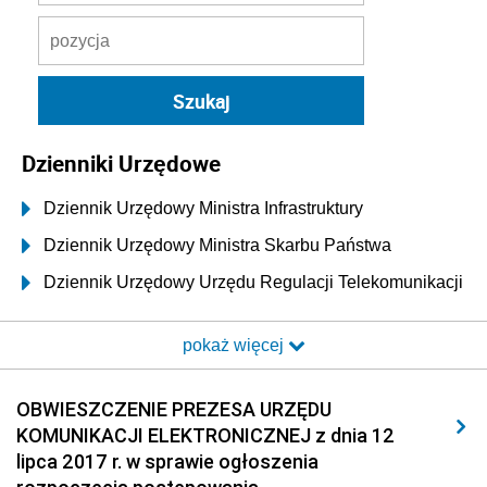
Dzienniki Urzędowe
Dziennik Urzędowy Ministra Infrastruktury
Dziennik Urzędowy Ministra Skarbu Państwa
Dziennik Urzędowy Urzędu Regulacji Telekomunikacji
i Poczty
pokaż więcej
Dziennik Urzędowy Ministra Transportu i Budownictwa
Dziennik Urzędowy Urzędu Komunikacji
OBWIESZCZENIE PREZESA URZĘDU
Elektronicznej
KOMUNIKACJI ELEKTRONICZNEJ z dnia 12
2026
lipca 2017 r. w sprawie ogłoszenia
2025