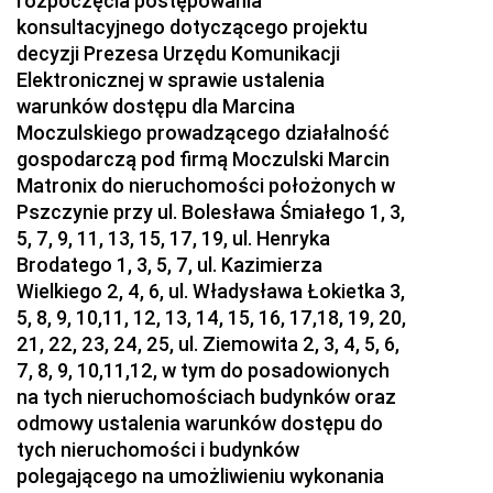
rozpoczęcia postępowania
konsultacyjnego dotyczącego projektu
2024
decyzji Prezesa Urzędu Komunikacji
2023
Elektronicznej w sprawie ustalenia
2022
warunków dostępu dla Marcina
Moczulskiego prowadzącego działalność
2021
gospodarczą pod firmą Moczulski Marcin
2020
Matronix do nieruchomości położonych w
Pszczynie przy ul. Bolesława Śmiałego 1, 3,
2019
5, 7, 9, 11, 13, 15, 17, 19, ul. Henryka
2018
Brodatego 1, 3, 5, 7, ul. Kazimierza
Wielkiego 2, 4, 6, ul. Władysława Łokietka 3,
2017
5, 8, 9, 10,11, 12, 13, 14, 15, 16, 17,18, 19, 20,
z 29 grudnia 2017 pozycja 202
21, 22, 23, 24, 25, ul. Ziemowita 2, 3, 4, 5, 6,
z 28 grudnia 2017 pozycje 200-201
7, 8, 9, 10,11,12, w tym do posadowionych
na tych nieruchomościach budynków oraz
z 22 grudnia 2017 pozycja 199
odmowy ustalenia warunków dostępu do
z 21 grudnia 2017 pozycje 197-198
tych nieruchomości i budynków
z 20 grudnia 2017 pozycja 196
polegającego na umożliwieniu wykonania