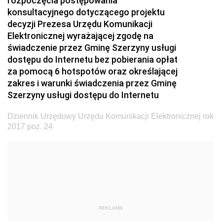
rozpoczęcia postępowania
konsultacyjnego dotyczącego projektu
2024
decyzji Prezesa Urzędu Komunikacji
2023
Elektronicznej wyrażającej zgodę na
2022
świadczenie przez Gminę Szerzyny usługi
dostępu do Internetu bez pobierania opłat
2021
za pomocą 6 hotspotów oraz określającej
2020
zakres i warunki świadczenia przez Gminę
Szerzyny usługi dostępu do Internetu
2019
2018
Dziennik Urzędowy Urzędu Komunikacji Elektronicznej rok
2017 poz. 24
2017
z 29 grudnia 2017 pozycja 202
z 28 grudnia 2017 pozycje 200-201
z 22 grudnia 2017 pozycja 199
z 21 grudnia 2017 pozycje 197-198
REKLAMA
z 20 grudnia 2017 pozycja 196