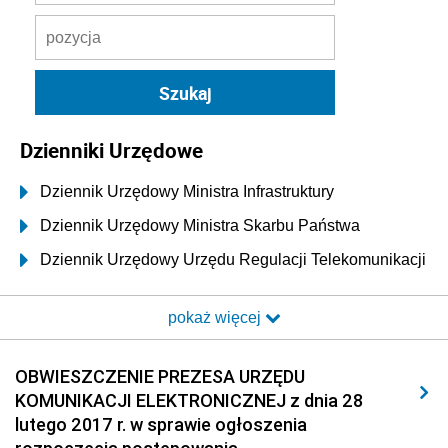
Dzienniki Urzędowe
Dziennik Urzędowy Ministra Infrastruktury
Dziennik Urzędowy Ministra Skarbu Państwa
Dziennik Urzędowy Urzędu Regulacji Telekomunikacji
i Poczty
pokaż więcej
Dziennik Urzędowy Ministra Transportu i Budownictwa
Dziennik Urzędowy Urzędu Komunikacji
OBWIESZCZENIE PREZESA URZĘDU
Elektronicznej
KOMUNIKACJI ELEKTRONICZNEJ z dnia 28
2026
lutego 2017 r. w sprawie ogłoszenia
2025