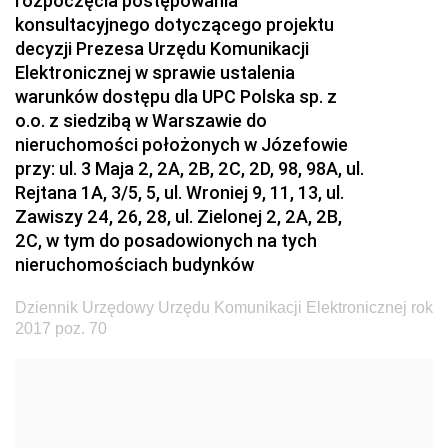
rozpoczęcia postępowania
konsultacyjnego dotyczącego projektu
2024
decyzji Prezesa Urzędu Komunikacji
2023
Elektronicznej w sprawie ustalenia
2022
warunków dostępu dla UPC Polska sp. z
o.o. z siedzibą w Warszawie do
2021
nieruchomości położonych w Józefowie
2020
przy: ul. 3 Maja 2, 2A, 2B, 2C, 2D, 98, 98A, ul.
Rejtana 1A, 3/5, 5, ul. Wroniej 9, 11, 13, ul.
2019
Zawiszy 24, 26, 28, ul. Zielonej 2, 2A, 2B,
2018
2C, w tym do posadowionych na tych
nieruchomościach budynków
2017
z 29 grudnia 2017 pozycja 202
Dziennik Urzędowy Urzędu Komunikacji Elektronicznej rok
z 28 grudnia 2017 pozycje 200-201
2017 poz. 70
z 22 grudnia 2017 pozycja 199
z 21 grudnia 2017 pozycje 197-198
z 20 grudnia 2017 pozycja 196