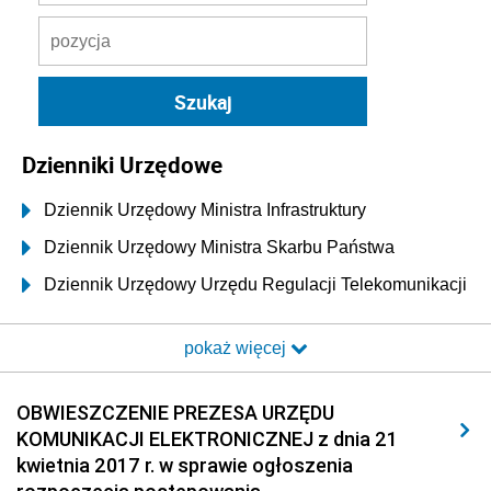
Dzienniki Urzędowe
Dziennik Urzędowy Ministra Infrastruktury
Dziennik Urzędowy Ministra Skarbu Państwa
Dziennik Urzędowy Urzędu Regulacji Telekomunikacji
i Poczty
pokaż więcej
Dziennik Urzędowy Ministra Transportu i Budownictwa
Dziennik Urzędowy Urzędu Komunikacji
OBWIESZCZENIE PREZESA URZĘDU
Elektronicznej
KOMUNIKACJI ELEKTRONICZNEJ z dnia 21
2026
kwietnia 2017 r. w sprawie ogłoszenia
2025